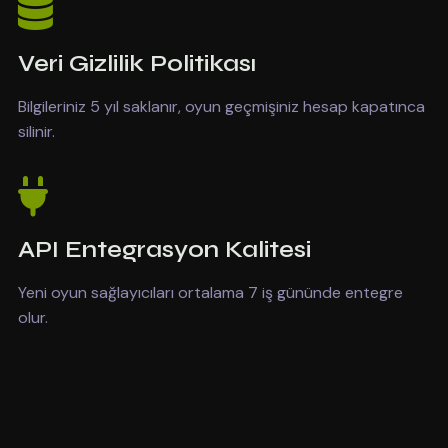
Veri Gizlilik Politikası
Bilgileriniz 5 yıl saklanır, oyun geçmişiniz hesap kapatınca
silinir.
API Entegrasyon Kalitesi
Yeni oyun sağlayıcıları ortalama 7 iş gününde entegre
olur.