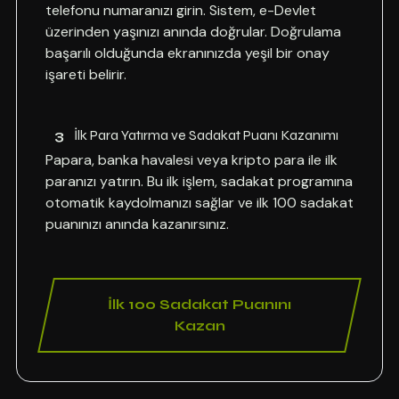
telefonu numaranızı girin. Sistem, e-Devlet
üzerinden yaşınızı anında doğrular. Doğrulama
başarılı olduğunda ekranınızda yeşil bir onay
işareti belirir.
3
İlk Para Yatırma ve Sadakat Puanı Kazanımı
Papara, banka havalesi veya kripto para ile ilk
paranızı yatırın. Bu ilk işlem, sadakat programına
otomatik kaydolmanızı sağlar ve ilk 100 sadakat
puanınızı anında kazanırsınız.
İlk 100 Sadakat Puanını
Kazan