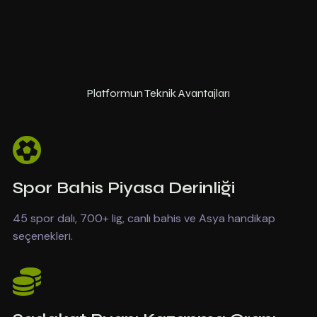
Platformun Teknik Avantajları
Spor Bahis Piyasa Derinliği
45 spor dalı, 700+ lig, canlı bahis ve Asya handikap
seçenekleri.