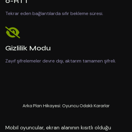
0-RTT
Tekrar eden bağlantılarda sıfır bekleme süresi.
Gizlilik Modu
Zayıf şifrelemeler devre dışı, aktarım tamamen şifreli.
Arka Plan Hikayesi: Oyuncu Odaklı Kararlar
Mobil oyuncular, ekran alanının kısıtlı olduğu