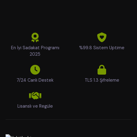
En İyi Sadakat Programı
%99.8 Sistem Uptime
2025
7/24 Canlı Destek
TLS 1.3 Şifreleme
Lisanslı ve Regüle