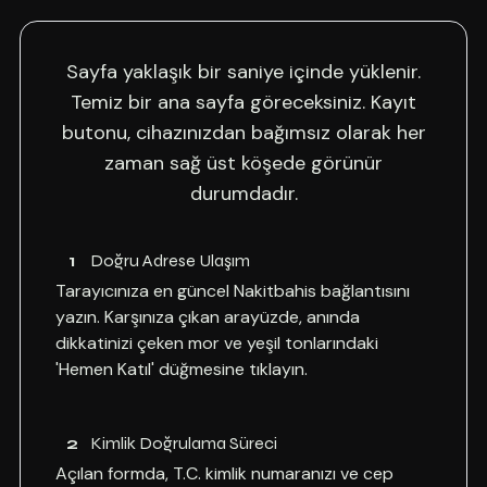
Sayfa yaklaşık bir saniye içinde yüklenir.
Temiz bir ana sayfa göreceksiniz. Kayıt
butonu, cihazınızdan bağımsız olarak her
zaman sağ üst köşede görünür
durumdadır.
1
Doğru Adrese Ulaşım
Tarayıcınıza en güncel Nakitbahis bağlantısını
yazın. Karşınıza çıkan arayüzde, anında
dikkatinizi çeken mor ve yeşil tonlarındaki
'Hemen Katıl' düğmesine tıklayın.
2
Kimlik Doğrulama Süreci
Açılan formda, T.C. kimlik numaranızı ve cep