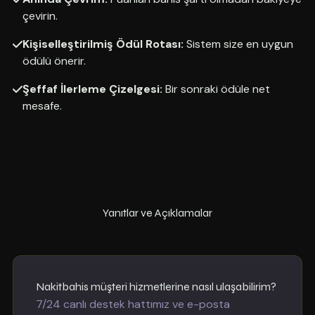
çevirin.
Kişiselleştirilmiş Ödül Rotası:
Sistem size en uygun
ödülü önerir.
Şeffaf İlerleme Çizelgesi:
Bir sonraki ödüle net
mesafe.
Yanıtlar ve Açıklamalar
Nakitbahis müşteri hizmetlerine nasıl ulaşabilirim?
7/24 canlı destek hattımız ve e-posta