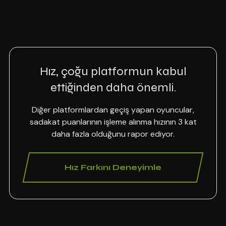
Hız, çoğu platformun kabul
ettiğinden daha önemli.
Diğer platformlardan geçiş yapan oyuncular,
sadakat puanlarının işleme alınma hızının 3 kat
daha fazla olduğunu rapor ediyor.
Hız Farkını Deneyimle