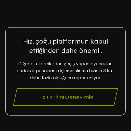
Hız, çoğu platformun kabul
ettiğinden daha önemli.
Diğer platformlardan geçiş yapan oyuncular,
sadakat puanlarının işleme alınma hızının 3 kat
daha fazla olduğunu rapor ediyor.
Hız Farkını Deneyimle