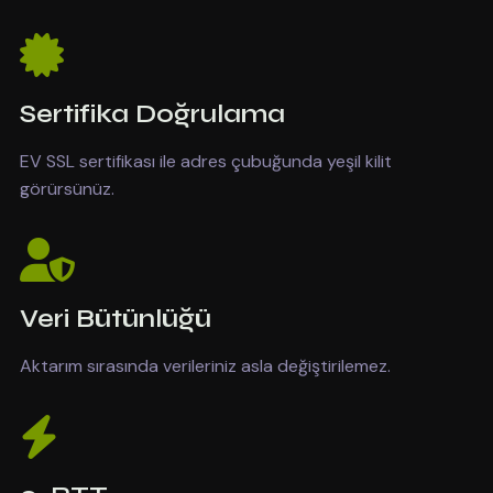
Sertifika Doğrulama
EV SSL sertifikası ile adres çubuğunda yeşil kilit
görürsünüz.
Veri Bütünlüğü
Aktarım sırasında verileriniz asla değiştirilemez.