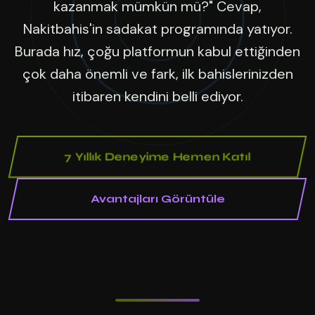
kazanmak mümkün mü?" Cevap,
Nakitbahis'in sadakat programında yatıyor.
Burada hız, çoğu platformun kabul ettiğinden
çok daha önemli ve fark, ilk bahislerinizden
itibaren kendini belli ediyor.
7 Yıllık Deneyime Hemen Katıl
Avantajları Görüntüle