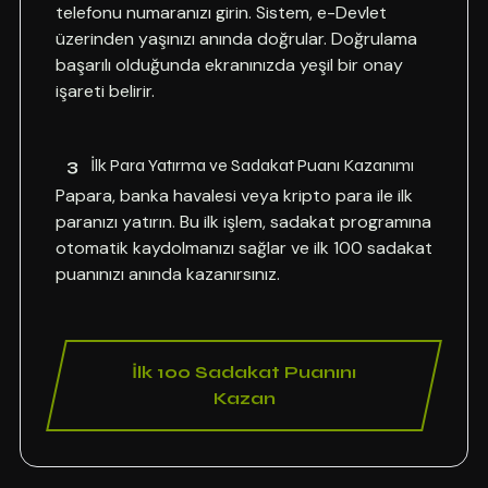
telefonu numaranızı girin. Sistem, e-Devlet
üzerinden yaşınızı anında doğrular. Doğrulama
başarılı olduğunda ekranınızda yeşil bir onay
işareti belirir.
3
İlk Para Yatırma ve Sadakat Puanı Kazanımı
Papara, banka havalesi veya kripto para ile ilk
paranızı yatırın. Bu ilk işlem, sadakat programına
otomatik kaydolmanızı sağlar ve ilk 100 sadakat
puanınızı anında kazanırsınız.
İlk 100 Sadakat Puanını
Kazan