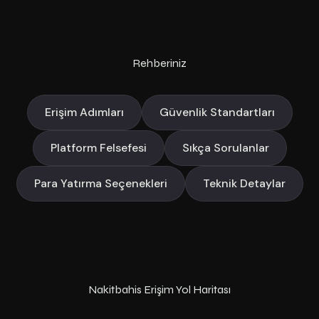
Rehberiniz
Erişim Adımları
Güvenlik Standartları
Platform Felsefesi
Sıkça Sorulanlar
Para Yatırma Seçenekleri
Teknik Detaylar
Nakitbahis Erişim Yol Haritası