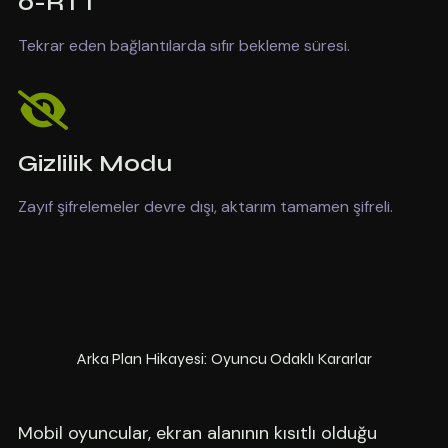
0-RTT
Tekrar eden bağlantılarda sıfır bekleme süresi.
Gizlilik Modu
Zayıf şifrelemeler devre dışı, aktarım tamamen şifreli.
Arka Plan Hikayesi: Oyuncu Odaklı Kararlar
Mobil oyuncular, ekran alanının kısıtlı olduğu