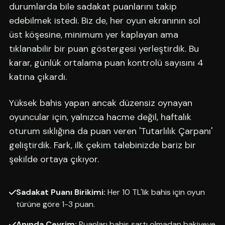
durumlarda bile sadakat puanlarını takip
edebilmek istedi. Biz de, her oyun ekranının sol
üst köşesine, minimum yer kaplayan ama
tıklanabilir bir puan göstergesi yerleştirdik. Bu
karar, günlük ortalama puan kontrolü sayısını 4
katına çıkardı.
Yüksek bahis yapan ancak düzensiz oynayan
oyuncular için, yalnızca hacme değil, haftalık
oturum sıklığına da puan veren 'Tutarlılık Çarpanı'
geliştirdik. Fark, ilk çekim talebinizde bariz bir
şekilde ortaya çıkıyor.
Sadakat Puanı Birikimi:
Her 10 TL'lik bahis için oyun
türüne göre 1-3 puan.
Anında Çevrim:
Puanları bahis şartı olmadan bakiyeye