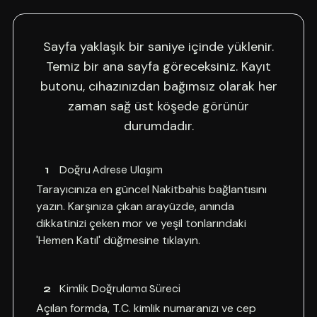
Sayfa yaklaşık bir saniye içinde yüklenir.
Temiz bir ana sayfa göreceksiniz. Kayıt
butonu, cihazınızdan bağımsız olarak her
zaman sağ üst köşede görünür
durumdadır.
1
Doğru Adrese Ulaşım
Tarayıcınıza en güncel Nakitbahis bağlantısını
yazın. Karşınıza çıkan arayüzde, anında
dikkatinizi çeken mor ve yeşil tonlarındaki
'Hemen Katıl' düğmesine tıklayın.
2
Kimlik Doğrulama Süreci
Açılan formda, T.C. kimlik numaranızı ve cep