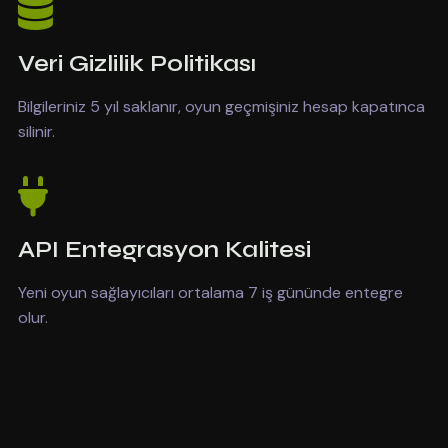
Veri Gizlilik Politikası
Bilgileriniz 5 yıl saklanır, oyun geçmişiniz hesap kapatınca
silinir.
API Entegrasyon Kalitesi
Yeni oyun sağlayıcıları ortalama 7 iş gününde entegre
olur.