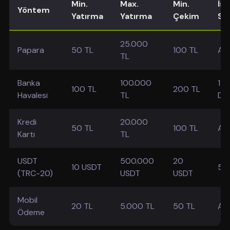
Min.
Max.
Min.
İş
Yöntem
Yatırma
Yatırma
Çekim
Sü
25.000
Papara
50 TL
100 TL
An
TL
Banka
100.000
15
100 TL
200 TL
Havalesi
TL
Dak
Kredi
20.000
50 TL
100 TL
An
Kartı
TL
USDT
500.000
20
10 USDT
5 D
(TRC-20)
USDT
USDT
Mobil
20 TL
5.000 TL
50 TL
An
Ödeme