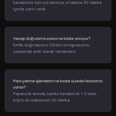
kanalımızla tüm sorularınıza ortalama 30 dakika
içinde yanıt verilir.
Hesap doğrulama süreci ne kadar sürüyor?
Kimlik doğrulama e-Devlet entegrasyonu
sayesinde anlık olarak tamamlanır.
Para çekme işlemlerim ne kadar sürede hesabıma
yansır?
Papara ile anında, banka havalesi ile 1-3 saat,
kripto ile maksimum 30 dakika.