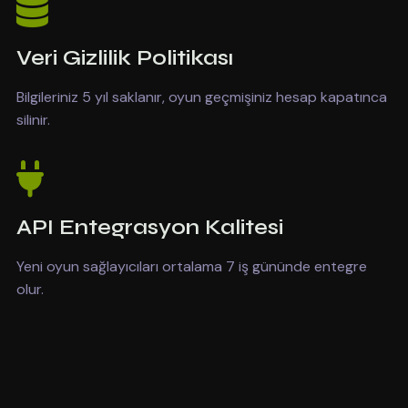
Veri Gizlilik Politikası
Bilgileriniz 5 yıl saklanır, oyun geçmişiniz hesap kapatınca
silinir.
API Entegrasyon Kalitesi
Yeni oyun sağlayıcıları ortalama 7 iş gününde entegre
olur.