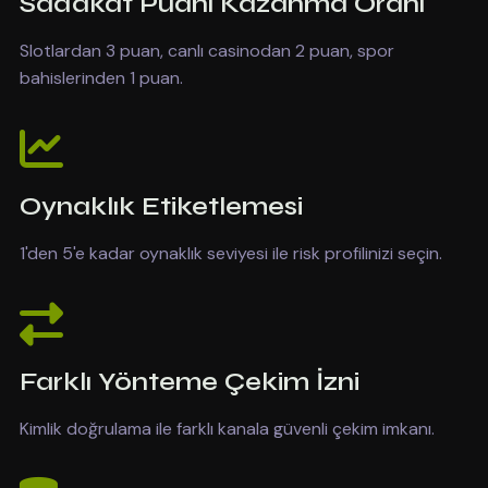
Sadakat Puanı Kazanma Oranı
Slotlardan 3 puan, canlı casinodan 2 puan, spor
bahislerinden 1 puan.
Oynaklık Etiketlemesi
1'den 5'e kadar oynaklık seviyesi ile risk profilinizi seçin.
Farklı Yönteme Çekim İzni
Kimlik doğrulama ile farklı kanala güvenli çekim imkanı.