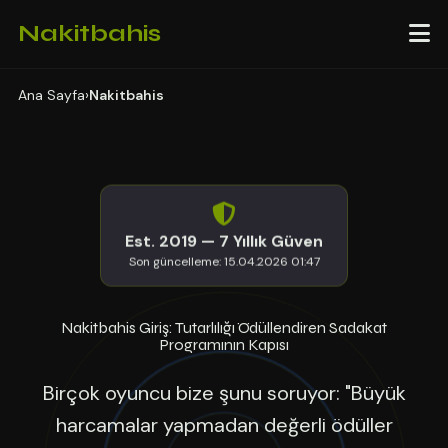
Nakitbahis
Ana Sayfa
›
Nakitbahis
Est. 2019 — 7 Yıllık Güven
Son güncelleme:
15.04.2026 01:47
Nakitbahis Giriş: Tutarlılığı Ödüllendiren Sadakat
Programının Kapısı
Birçok oyuncu bize şunu soruyor: "Büyük
harcamalar yapmadan değerli ödüller