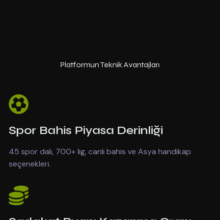
Platformun Teknik Avantajları
Spor Bahis Piyasa Derinliği
45 spor dalı, 700+ lig, canlı bahis ve Asya handikap
seçenekleri.