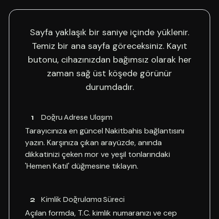
Sayfa yaklaşık bir saniye içinde yüklenir.
Temiz bir ana sayfa göreceksiniz. Kayıt
butonu, cihazınızdan bağımsız olarak her
zaman sağ üst köşede görünür
durumdadır.
1
Doğru Adrese Ulaşım
Tarayıcınıza en güncel Nakitbahis bağlantısını
yazın. Karşınıza çıkan arayüzde, anında
dikkatinizi çeken mor ve yeşil tonlarındaki
'Hemen Katıl' düğmesine tıklayın.
2
Kimlik Doğrulama Süreci
Açılan formda, T.C. kimlik numaranızı ve cep