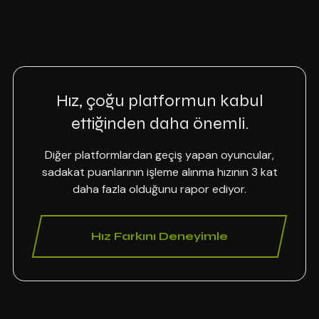
Hız, çoğu platformun kabul
ettiğinden daha önemli.
Diğer platformlardan geçiş yapan oyuncular,
sadakat puanlarının işleme alınma hızının 3 kat
daha fazla olduğunu rapor ediyor.
Hız Farkını Deneyimle