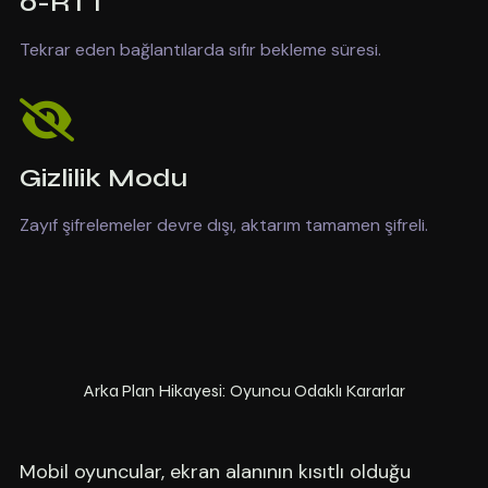
0-RTT
Tekrar eden bağlantılarda sıfır bekleme süresi.
Gizlilik Modu
Zayıf şifrelemeler devre dışı, aktarım tamamen şifreli.
Arka Plan Hikayesi: Oyuncu Odaklı Kararlar
Mobil oyuncular, ekran alanının kısıtlı olduğu