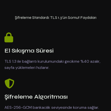
Şifreleme Standardı: TLS 1.3'ün Somut Faydaları
El Sıkışma Süresi
TLS 1.3 ile bağlantı kurulumundaki gecikme %40 azalır,
sayfa yüklemeleri hızlanır.
Şifreleme Algoritması
AES-256-GCM bankacılık seviyesinde koruma sağlar.