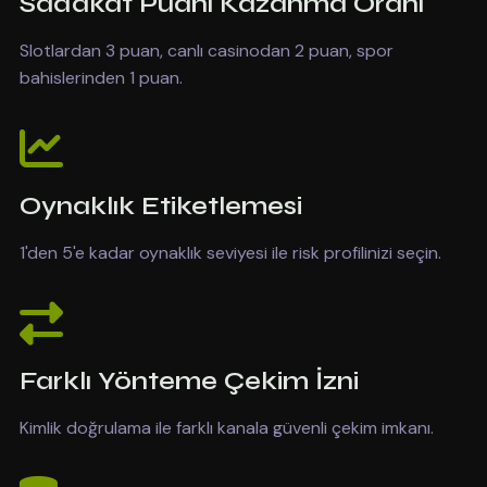
Sadakat Puanı Kazanma Oranı
Slotlardan 3 puan, canlı casinodan 2 puan, spor
bahislerinden 1 puan.
Oynaklık Etiketlemesi
1'den 5'e kadar oynaklık seviyesi ile risk profilinizi seçin.
Farklı Yönteme Çekim İzni
Kimlik doğrulama ile farklı kanala güvenli çekim imkanı.