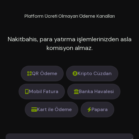
Platform Ücreti Olmayan Ödeme Kanalları
Nakitbahis, para yatırma işlemlerinizden asla
komisyon almaz.
QR Ödeme
Kripto Cüzdan
Mobil Fatura
Banka Havalesi
Kart ile Ödeme
Papara