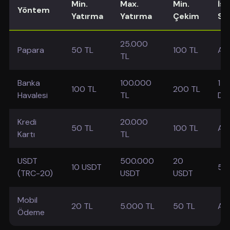
Min.
Max.
Min.
İş
Yöntem
Yatırma
Yatırma
Çekim
Sü
25.000
Papara
50 TL
100 TL
An
TL
Banka
100.000
15
100 TL
200 TL
Havalesi
TL
Dak
Kredi
20.000
50 TL
100 TL
An
Kartı
TL
USDT
500.000
20
10 USDT
5 D
(TRC-20)
USDT
USDT
Mobil
20 TL
5.000 TL
50 TL
An
Ödeme