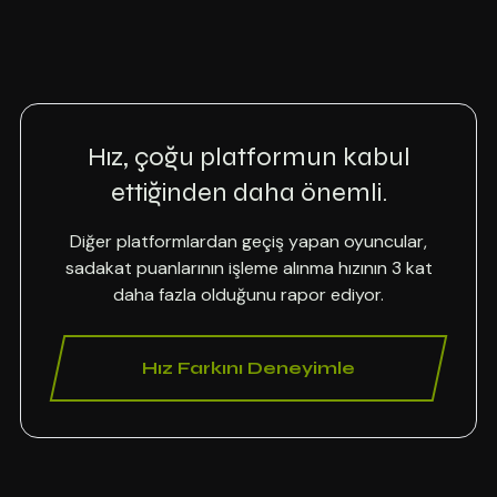
Hız, çoğu platformun kabul
ettiğinden daha önemli.
Diğer platformlardan geçiş yapan oyuncular,
sadakat puanlarının işleme alınma hızının 3 kat
daha fazla olduğunu rapor ediyor.
Hız Farkını Deneyimle