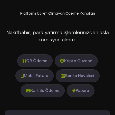
Platform Ücreti Olmayan Ödeme Kanalları
Nakitbahis, para yatırma işlemlerinizden asla
komisyon almaz.
QR Ödeme
Kripto Cüzdan
Mobil Fatura
Banka Havalesi
Kart ile Ödeme
Papara