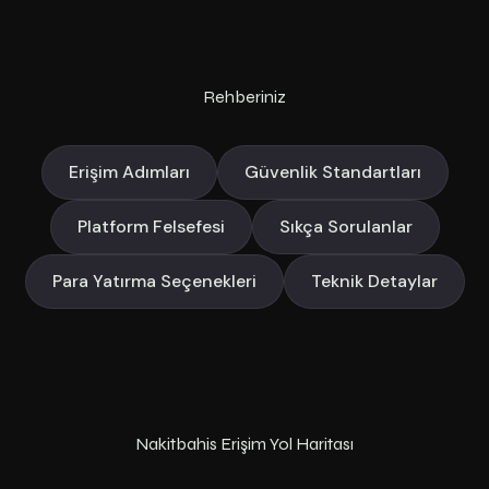
Rehberiniz
Erişim Adımları
Güvenlik Standartları
Platform Felsefesi
Sıkça Sorulanlar
Para Yatırma Seçenekleri
Teknik Detaylar
Nakitbahis Erişim Yol Haritası