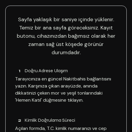
Sayfa yaklaşık bir saniye içinde yüklenir.
Temiz bir ana sayfa göreceksiniz. Kayıt
butonu, cihazınızdan bağımsız olarak her
zaman sağ üst köşede görünür
durumdadır.
1
Doğru Adrese Ulaşım
Tarayıcınıza en güncel Nakitbahis bağlantısını
yazın. Karşınıza çıkan arayüzde, anında
dikkatinizi çeken mor ve yeşil tonlarındaki
'Hemen Katıl' düğmesine tıklayın.
2
Kimlik Doğrulama Süreci
Açılan formda, T.C. kimlik numaranızı ve cep