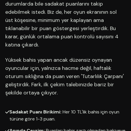
durumlarda bile sadakat puanlarını takip
edebilmek istedi. Biz de, her oyun ekranının sol
üst köşesine, minimum yer kaplayan ama
tıklanabilir bir puan göstergesi yerleştirdik. Bu
karar, günlük ortalama puan kontrolü sayısını 4
katına çıkardı.
Yüksek bahis yapan ancak düzensiz oynayan
oyuncular için, yalnızca hacme değil, haftalık
oturum sıklığına da puan veren 'Tutarlılık Çarpanı'
geliştirdik. Fark, ilk çekim talebinizde bariz bir
şekilde ortaya çıkıyor.
Sadakat Puanı Birikimi:
Her 10 TL'lik bahis için oyun
türüne göre 1-3 puan.
Anında Çevrim:
Puanları bahis şartı olmadan bakiyeye