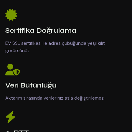
Sertifika Doğrulama
EV SSL sertifikası ile adres çubuğunda yeşil kilit
görürsünüz.
Veri Bütünlüğü
Aktarım sırasında verileriniz asla değiştirilemez.