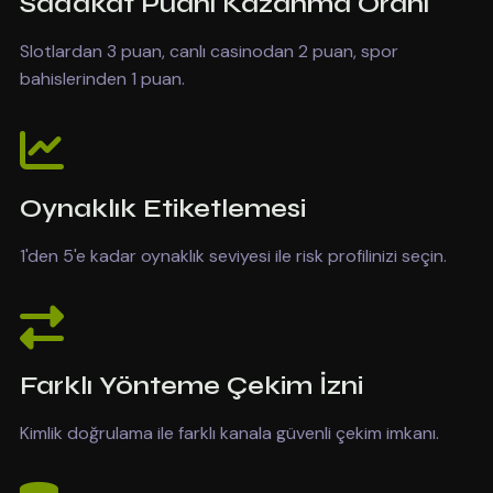
Sadakat Puanı Kazanma Oranı
Slotlardan 3 puan, canlı casinodan 2 puan, spor
bahislerinden 1 puan.
Oynaklık Etiketlemesi
1'den 5'e kadar oynaklık seviyesi ile risk profilinizi seçin.
Farklı Yönteme Çekim İzni
Kimlik doğrulama ile farklı kanala güvenli çekim imkanı.