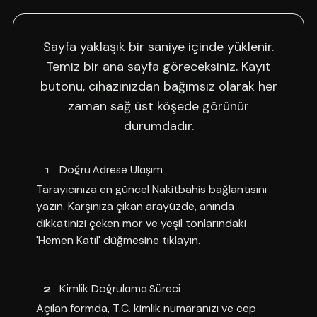
Sayfa yaklaşık bir saniye içinde yüklenir.
Temiz bir ana sayfa göreceksiniz. Kayıt
butonu, cihazınızdan bağımsız olarak her
zaman sağ üst köşede görünür
durumdadır.
1
Doğru Adrese Ulaşım
Tarayıcınıza en güncel Nakitbahis bağlantısını
yazın. Karşınıza çıkan arayüzde, anında
dikkatinizi çeken mor ve yeşil tonlarındaki
'Hemen Katıl' düğmesine tıklayın.
2
Kimlik Doğrulama Süreci
Açılan formda, T.C. kimlik numaranızı ve cep