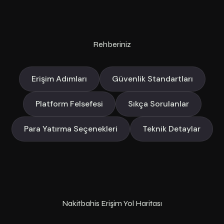
Rehberiniz
Erişim Adımları
Güvenlik Standartları
Platform Felsefesi
Sıkça Sorulanlar
Para Yatırma Seçenekleri
Teknik Detaylar
Nakitbahis Erişim Yol Haritası