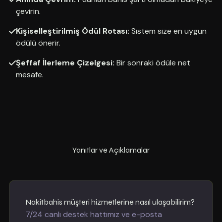
çevirin.
Kişiselleştirilmiş Ödül Rotası:
Sistem size en uygun
ödülü önerir.
Şeffaf İlerleme Çizelgesi:
Bir sonraki ödüle net
mesafe.
Yanıtlar ve Açıklamalar
Nakitbahis müşteri hizmetlerine nasıl ulaşabilirim?
7/24 canlı destek hattımız ve e-posta