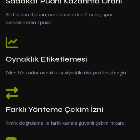
Sadakat Puanı Kazanma Oranı
Slotlardan 3 puan, canlı casinodan 2 puan, spor
bahislerinden 1 puan.
Oynaklık Etiketlemesi
1'den 5'e kadar oynaklık seviyesi ile risk profilinizi seçin.
Farklı Yönteme Çekim İzni
Kimlik doğrulama ile farklı kanala güvenli çekim imkanı.