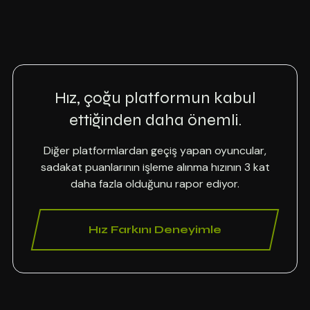
Hız, çoğu platformun kabul
ettiğinden daha önemli.
Diğer platformlardan geçiş yapan oyuncular,
sadakat puanlarının işleme alınma hızının 3 kat
daha fazla olduğunu rapor ediyor.
Hız Farkını Deneyimle