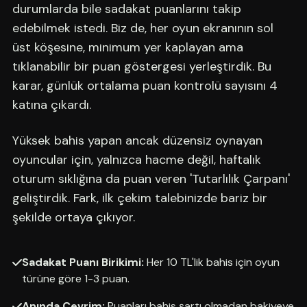
durumlarda bile sadakat puanlarını takip
edebilmek istedi. Biz de, her oyun ekranının sol
üst köşesine, minimum yer kaplayan ama
tıklanabilir bir puan göstergesi yerleştirdik. Bu
karar, günlük ortalama puan kontrolü sayısını 4
katına çıkardı.
Yüksek bahis yapan ancak düzensiz oynayan
oyuncular için, yalnızca hacme değil, haftalık
oturum sıklığına da puan veren 'Tutarlılık Çarpanı'
geliştirdik. Fark, ilk çekim talebinizde bariz bir
şekilde ortaya çıkıyor.
Sadakat Puanı Birikimi:
Her 10 TL'lik bahis için oyun
türüne göre 1-3 puan.
Anında Çevrim:
Puanları bahis şartı olmadan bakiyeye