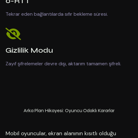
0-RTT
Tekrar eden bağlantılarda sıfır bekleme süresi.
Gizlilik Modu
Zayıf şifrelemeler devre dışı, aktarım tamamen şifreli.
Arka Plan Hikayesi: Oyuncu Odaklı Kararlar
Mobil oyuncular, ekran alanının kısıtlı olduğu