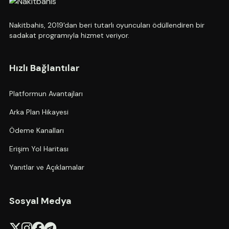
Nakitbahis, 2019'dan beri tutarlı oyuncuları ödüllendiren bir
sadakat programıyla hizmet veriyor.
Hızlı Bağlantılar
Platformun Avantajları
Arka Plan Hikayesi
Ödeme Kanalları
Erişim Yol Haritası
Yanıtlar ve Açıklamalar
Sosyal Medya