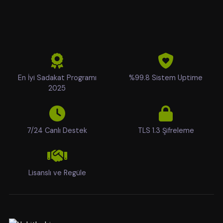
En İyi Sadakat Programı
%99.8 Sistem Uptime
2025
7/24 Canlı Destek
TLS 1.3 Şifreleme
Lisanslı ve Regüle