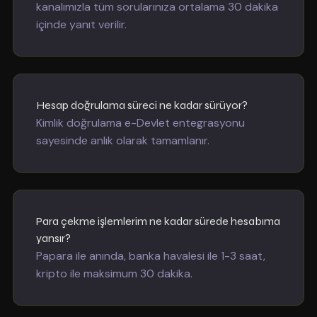
kanalımızla tüm sorularınıza ortalama 30 dakika
içinde yanıt verilir.
Hesap doğrulama süreci ne kadar sürüyor?
Kimlik doğrulama e-Devlet entegrasyonu
sayesinde anlık olarak tamamlanır.
Para çekme işlemlerim ne kadar sürede hesabıma
yansır?
Papara ile anında, banka havalesi ile 1-3 saat,
kripto ile maksimum 30 dakika.