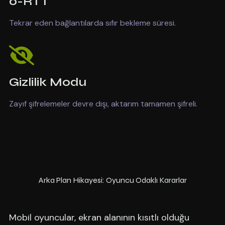
0-RTT
Tekrar eden bağlantılarda sıfır bekleme süresi.
Gizlilik Modu
Zayıf şifrelemeler devre dışı, aktarım tamamen şifreli.
Arka Plan Hikayesi: Oyuncu Odaklı Kararlar
Mobil oyuncular, ekran alanının kısıtlı olduğu