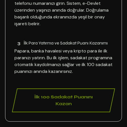
telefonu numaranızı girin. Sistem, e-Devlet
üzerinden yaşınızı anında doğrular. Doğrulama
başarılı olduğunda ekranınızda yeşil bir onay
işareti belirir.
3
İlk Para Yatırma ve Sadakat Puanı Kazanımı
Papara, banka havalesi veya kripto para ile ilk
paranızı yatırın. Bu ilk işlem, sadakat programına
otomatik kaydolmanızı sağlar ve ilk 100 sadakat
puanınızı anında kazanırsınız.
İlk 100 Sadakat Puanını
Kazan