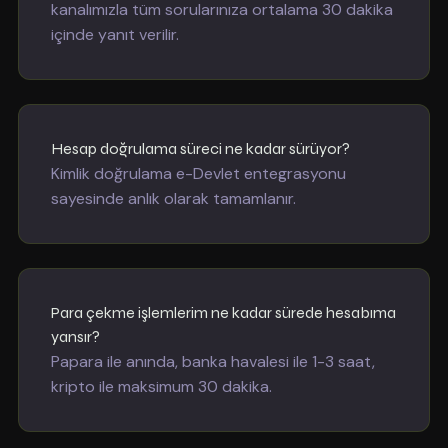
kanalımızla tüm sorularınıza ortalama 30 dakika
içinde yanıt verilir.
Hesap doğrulama süreci ne kadar sürüyor?
Kimlik doğrulama e-Devlet entegrasyonu
sayesinde anlık olarak tamamlanır.
Para çekme işlemlerim ne kadar sürede hesabıma
yansır?
Papara ile anında, banka havalesi ile 1-3 saat,
kripto ile maksimum 30 dakika.