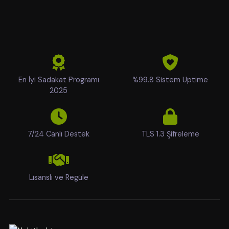
En İyi Sadakat Programı
%99.8 Sistem Uptime
2025
7/24 Canlı Destek
TLS 1.3 Şifreleme
Lisanslı ve Regüle