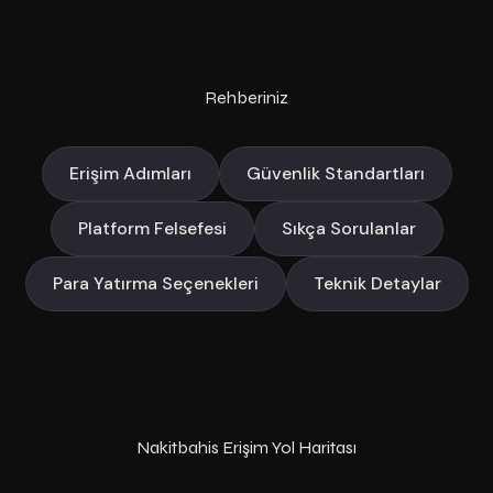
Rehberiniz
Erişim Adımları
Güvenlik Standartları
Platform Felsefesi
Sıkça Sorulanlar
Para Yatırma Seçenekleri
Teknik Detaylar
Nakitbahis Erişim Yol Haritası