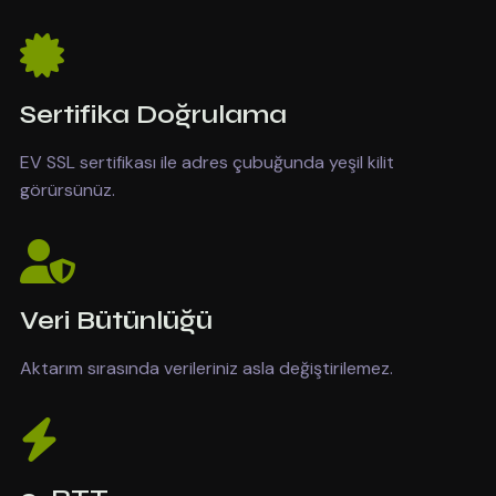
Sertifika Doğrulama
EV SSL sertifikası ile adres çubuğunda yeşil kilit
görürsünüz.
Veri Bütünlüğü
Aktarım sırasında verileriniz asla değiştirilemez.