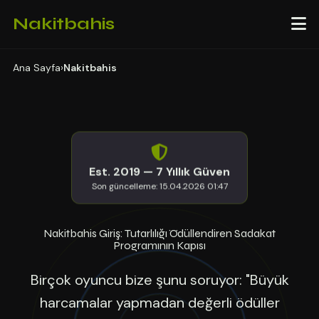
Nakitbahis
Ana Sayfa
›
Nakitbahis
Est. 2019 — 7 Yıllık Güven
Son güncelleme:
15.04.2026 01:47
Nakitbahis Giriş: Tutarlılığı Ödüllendiren Sadakat
Programının Kapısı
Birçok oyuncu bize şunu soruyor: "Büyük
harcamalar yapmadan değerli ödüller