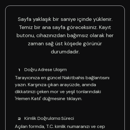
Sayfa yaklaşık bir saniye içinde yüklenir.
Temiz bir ana sayfa göreceksiniz. Kayıt
butonu, cihazınızdan bağımsız olarak her
zaman sağ üst köşede görünür
durumdadır.
1
Doğru Adrese Ulaşım
Tarayıcınıza en güncel Nakitbahis bağlantısını
yazın. Karşınıza çıkan arayüzde, anında
dikkatinizi çeken mor ve yeşil tonlarındaki
'Hemen Katıl' düğmesine tıklayın.
2
Kimlik Doğrulama Süreci
Açılan formda, T.C. kimlik numaranızı ve cep