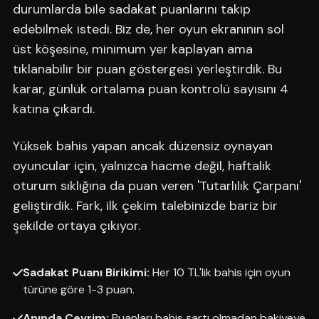
durumlarda bile sadakat puanlarını takip
edebilmek istedi. Biz de, her oyun ekranının sol
üst köşesine, minimum yer kaplayan ama
tıklanabilir bir puan göstergesi yerleştirdik. Bu
karar, günlük ortalama puan kontrolü sayısını 4
katına çıkardı.
Yüksek bahis yapan ancak düzensiz oynayan
oyuncular için, yalnızca hacme değil, haftalık
oturum sıklığına da puan veren 'Tutarlılık Çarpanı'
geliştirdik. Fark, ilk çekim talebinizde bariz bir
şekilde ortaya çıkıyor.
Sadakat Puanı Birikimi:
Her 10 TL'lik bahis için oyun
türüne göre 1-3 puan.
Anında Çevrim:
Puanları bahis şartı olmadan bakiyeye