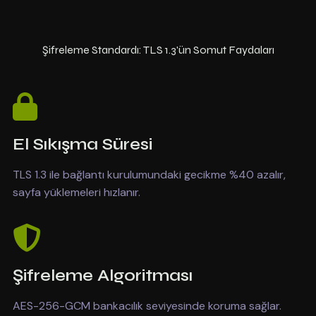
Şifreleme Standardı: TLS 1.3'ün Somut Faydaları
El Sıkışma Süresi
TLS 1.3 ile bağlantı kurulumundaki gecikme %40 azalır,
sayfa yüklemeleri hızlanır.
Şifreleme Algoritması
AES-256-GCM bankacılık seviyesinde koruma sağlar.