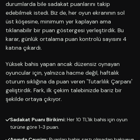
durumlarda bile sadakat puanlarını takip
edebilmek istedi. Biz de, her oyun ekranının sol
üst köşesine, minimum yer kaplayan ama
tıklanabilir bir puan göstergesi yerleştirdik. Bu
karar, günlük ortalama puan kontrolü sayısını 4
katına çıkardı.
Yüksek bahis yapan ancak düzensiz oynayan
oyuncular için, yalnızca hacme değil, haftalık
oturum sıklığına da puan veren 'Tutarlılık Çarpanı'
geliştirdik. Fark, ilk çekim talebinizde bariz bir
şekilde ortaya çıkıyor.
Sadakat Puanı Birikimi:
Her 10 TL'lik bahis için oyun
türüne göre 1-3 puan.
Anında Çevrim:
Puanları bahis şartı olmadan bakiyeye