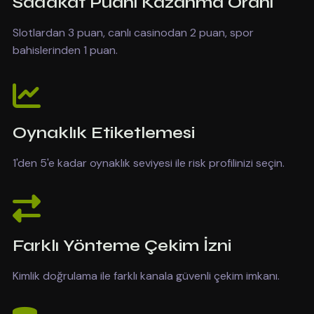
Sadakat Puanı Kazanma Oranı
Slotlardan 3 puan, canlı casinodan 2 puan, spor
bahislerinden 1 puan.
Oynaklık Etiketlemesi
1'den 5'e kadar oynaklık seviyesi ile risk profilinizi seçin.
Farklı Yönteme Çekim İzni
Kimlik doğrulama ile farklı kanala güvenli çekim imkanı.