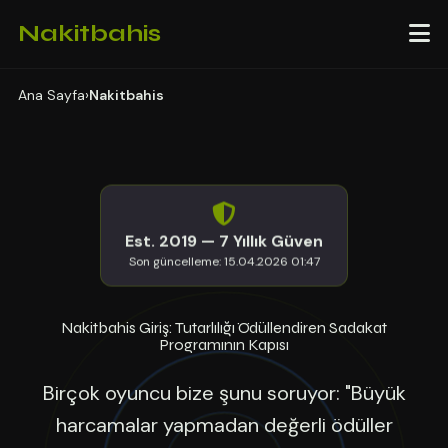
Nakitbahis
Ana Sayfa
›
Nakitbahis
Est. 2019 — 7 Yıllık Güven
Son güncelleme:
15.04.2026 01:47
Nakitbahis Giriş: Tutarlılığı Ödüllendiren Sadakat
Programının Kapısı
Birçok oyuncu bize şunu soruyor: "Büyük
harcamalar yapmadan değerli ödüller