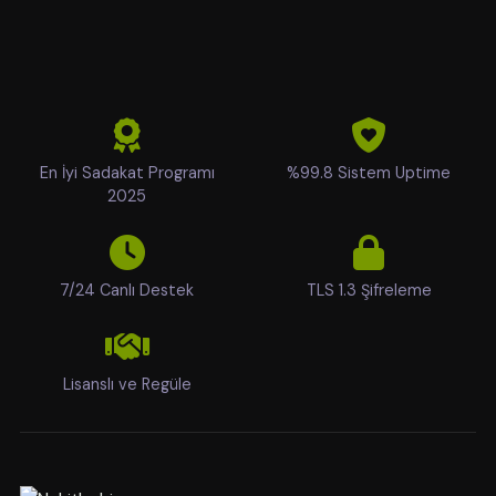
En İyi Sadakat Programı
%99.8 Sistem Uptime
2025
7/24 Canlı Destek
TLS 1.3 Şifreleme
Lisanslı ve Regüle