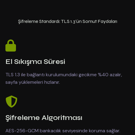
Şifreleme Standardı: TLS 1.3'ün Somut Faydaları
El Sıkışma Süresi
TLS 1.3 ile bağlantı kurulumundaki gecikme %40 azalır,
sayfa yüklemeleri hızlanır.
Şifreleme Algoritması
AES-256-GCM bankacılık seviyesinde koruma sağlar.