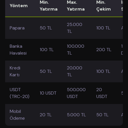
Min.
Max.
Min.
İş
Yöntem
Yatırma
Yatırma
Çekim
Sü
25.000
Papara
50 TL
100 TL
An
TL
Banka
100.000
15
100 TL
200 TL
Havalesi
TL
Dak
Kredi
20.000
50 TL
100 TL
An
Kartı
TL
USDT
500.000
20
10 USDT
5 D
(TRC-20)
USDT
USDT
Mobil
20 TL
5.000 TL
50 TL
An
Ödeme