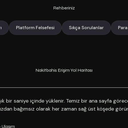
Rehberiniz
ı
Platform Felsefesi
Sıkça Sorulanlar
Para
Nakitbahis Erişim Yol Haritası
ık bir saniye içinde yüklenir. Temiz bir ana sayfa görece
nızdan bağımsız olarak her zaman sağ üst köşede görü
 Ulaşım