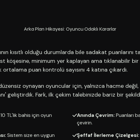
Arka Plan Hikayesi: Oyuncu Odaklı Kararlar
nın kısıtlı olduğu durumlarda bile sadakat puanlarını ta
üst köşesine, minimum yer kaplayan ama tıklanabilir bi
ük ortalama puan kontrolü sayısını 4 katına çıkardı.
zensiz oynayan oyuncular için, yalnızca hacme değil, h
ı' geliştirdik. Fark, ilk çekim talebinizde bariz bir şekil
10 TL'lik bahis için oyun
Anında Çevrim:
Puanları b
çevirin.
sı:
Sistem size en uygun
Şeffaf İlerleme Çizelgesi: