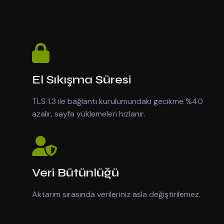
El Sıkışma Süresi
TLS 1.3 ile bağlantı kurulumundaki gecikme %40
azalır, sayfa yüklemeleri hızlanır.
Veri Bütünlüğü
Aktarım sırasında verileriniz asla değiştirilemez.