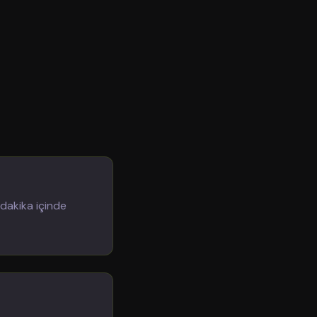
dakika içinde