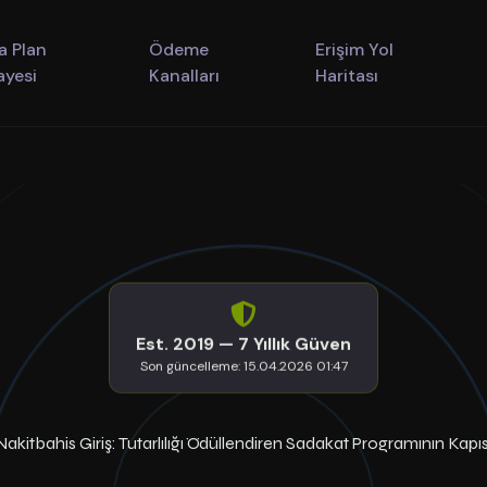
a Plan
Ödeme
Erişim Yol
ayesi
Kanalları
Haritası
Est. 2019 — 7 Yıllık Güven
Son güncelleme:
15.04.2026 01:47
Nakitbahis Giriş: Tutarlılığı Ödüllendiren Sadakat Programının Kapıs