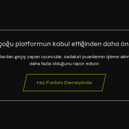
 çoğu platformun kabul ettiğinden daha ön
lardan geçiş yapan oyuncular, sadakat puanlarının işleme alınm
daha fazla olduğunu rapor ediyor.
Hız Farkını Deneyimle