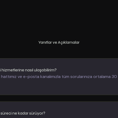
Yanıtlar ve Açıklamalar
 hizmetlerine nasıl ulaşabilirim?
 hattımız ve e-posta kanalımızla tüm sorularınıza ortalama 30 
süreci ne kadar sürüyor?