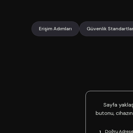
Erişim Adımları
Güvenlik Standartlar
Sayfa yaklaş
butonu, cihazı
1
Doğru Adrese