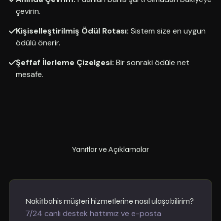
çevirin.
Kişiselleştirilmiş Ödül Rotası:
Sistem size en uygun
ödülü önerir.
Şeffaf İlerleme Çizelgesi:
Bir sonraki ödüle net
mesafe.
Yanıtlar ve Açıklamalar
Nakitbahis müşteri hizmetlerine nasıl ulaşabilirim?
7/24 canlı destek hattımız ve e-posta