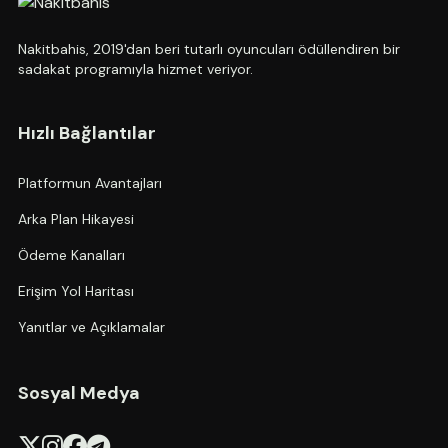
Nakitbahis, 2019'dan beri tutarlı oyuncuları ödüllendiren bir
sadakat programıyla hizmet veriyor.
Hızlı Bağlantılar
Platformun Avantajları
Arka Plan Hikayesi
Ödeme Kanalları
Erişim Yol Haritası
Yanıtlar ve Açıklamalar
Sosyal Medya