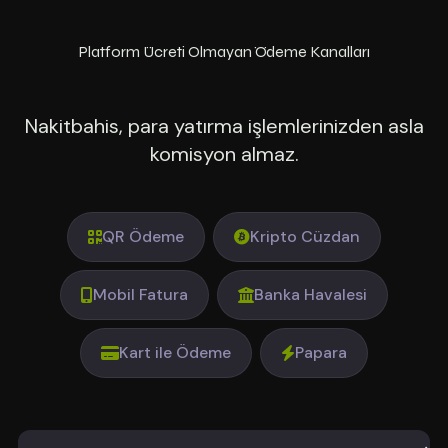
Platform Ücreti Olmayan Ödeme Kanalları
Nakitbahis, para yatırma işlemlerinizden asla
komisyon almaz.
QR Ödeme
Kripto Cüzdan
Mobil Fatura
Banka Havalesi
Kart ile Ödeme
Papara