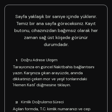
Sayfa yaklaşık bir saniye içinde yüklenir.
Temiz bir ana sayfa göreceksiniz. Kayıt
butonu, cihazınızdan bağımsız olarak her
zaman sağ üst köşede görünür
durumdadır.
1
Doğru Adrese Ulaşım
Tarayıcınıza en güncel Nakitbahis bağlantısını
yazın. Karşınıza çıkan arayüzde, anında
dikkatinizi çeken mor ve yeşil tonlarındaki
'Hemen Katıl' düğmesine tıklayın.
2
Kimlik Doğrulama Süreci
Açılan formda, T.C. kimlik numaranızı ve cep