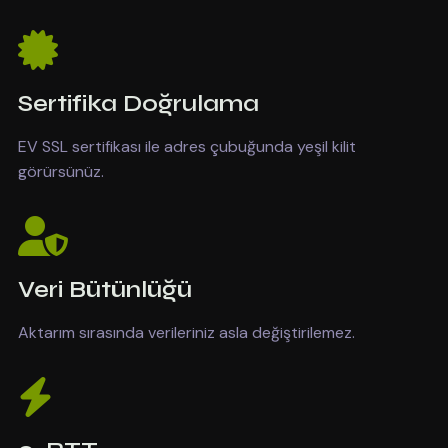
Sertifika Doğrulama
EV SSL sertifikası ile adres çubuğunda yeşil kilit
görürsünüz.
Veri Bütünlüğü
Aktarım sırasında verileriniz asla değiştirilemez.