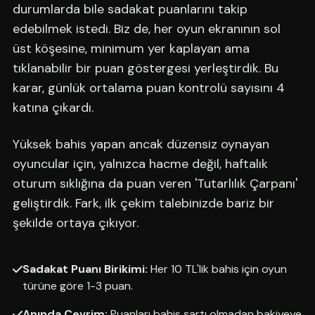
durumlarda bile sadakat puanlarını takip
edebilmek istedi. Biz de, her oyun ekranının sol
üst köşesine, minimum yer kaplayan ama
tıklanabilir bir puan göstergesi yerleştirdik. Bu
karar, günlük ortalama puan kontrolü sayısını 4
katına çıkardı.
Yüksek bahis yapan ancak düzensiz oynayan
oyuncular için, yalnızca hacme değil, haftalık
oturum sıklığına da puan veren 'Tutarlılık Çarpanı'
geliştirdik. Fark, ilk çekim talebinizde bariz bir
şekilde ortaya çıkıyor.
Sadakat Puanı Birikimi:
Her 10 TL'lik bahis için oyun
türüne göre 1-3 puan.
Anında Çevrim:
Puanları bahis şartı olmadan bakiyeye