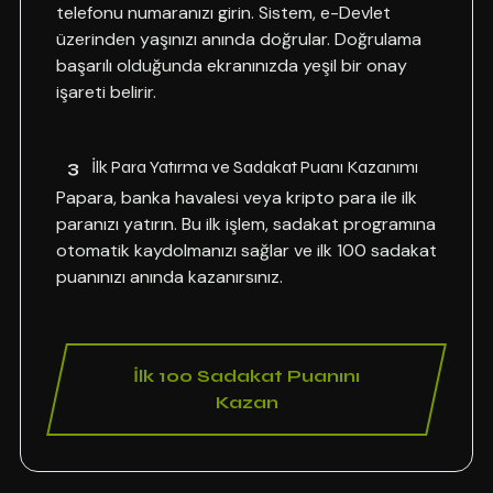
telefonu numaranızı girin. Sistem, e-Devlet
üzerinden yaşınızı anında doğrular. Doğrulama
başarılı olduğunda ekranınızda yeşil bir onay
işareti belirir.
3
İlk Para Yatırma ve Sadakat Puanı Kazanımı
Papara, banka havalesi veya kripto para ile ilk
paranızı yatırın. Bu ilk işlem, sadakat programına
otomatik kaydolmanızı sağlar ve ilk 100 sadakat
puanınızı anında kazanırsınız.
İlk 100 Sadakat Puanını
Kazan