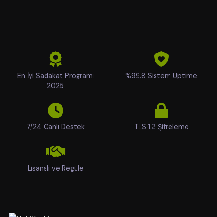
En İyi Sadakat Programı
%99.8 Sistem Uptime
2025
7/24 Canlı Destek
TLS 1.3 Şifreleme
Lisanslı ve Regüle