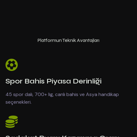
Platformun Teknik Avantajları
Spor Bahis Piyasa Derinliği
45 spor dalı, 700+ lig, canlı bahis ve Asya handikap
seçenekleri.