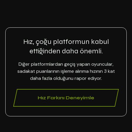
Hız, çoğu platformun kabul
ettiğinden daha önemli.
Diğer platformlardan geçiş yapan oyuncular,
sadakat puanlarının işleme alınma hızının 3 kat
daha fazla olduğunu rapor ediyor.
Hız Farkını Deneyimle