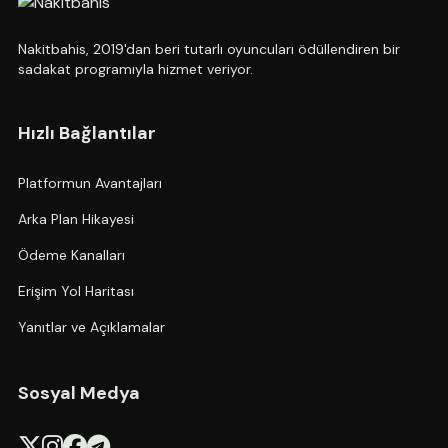
Nakitbahis, 2019'dan beri tutarlı oyuncuları ödüllendiren bir
sadakat programıyla hizmet veriyor.
Hızlı Bağlantılar
Platformun Avantajları
Arka Plan Hikayesi
Ödeme Kanalları
Erişim Yol Haritası
Yanıtlar ve Açıklamalar
Sosyal Medya