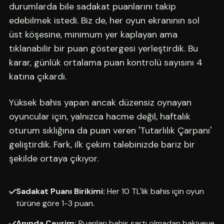
durumlarda bile sadakat puanlarını takip
edebilmek istedi. Biz de, her oyun ekranının sol
üst köşesine, minimum yer kaplayan ama
tıklanabilir bir puan göstergesi yerleştirdik. Bu
karar, günlük ortalama puan kontrolü sayısını 4
katına çıkardı.
Yüksek bahis yapan ancak düzensiz oynayan
oyuncular için, yalnızca hacme değil, haftalık
oturum sıklığına da puan veren 'Tutarlılık Çarpanı'
geliştirdik. Fark, ilk çekim talebinizde bariz bir
şekilde ortaya çıkıyor.
Sadakat Puanı Birikimi:
Her 10 TL'lik bahis için oyun
türüne göre 1-3 puan.
Anında Çevrim:
Puanları bahis şartı olmadan bakiyeye