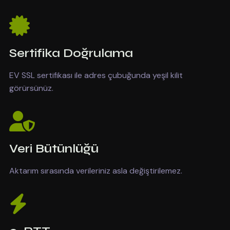
Sertifika Doğrulama
EV SSL sertifikası ile adres çubuğunda yeşil kilit
görürsünüz.
Veri Bütünlüğü
Aktarım sırasında verileriniz asla değiştirilemez.