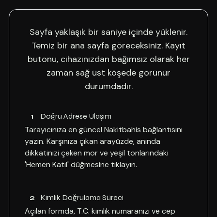
Sayfa yaklaşık bir saniye içinde yüklenir.
Temiz bir ana sayfa göreceksiniz. Kayıt
butonu, cihazınızdan bağımsız olarak her
zaman sağ üst köşede görünür
durumdadır.
1
Doğru Adrese Ulaşım
Tarayıcınıza en güncel Nakitbahis bağlantısını
yazın. Karşınıza çıkan arayüzde, anında
dikkatinizi çeken mor ve yeşil tonlarındaki
'Hemen Katıl' düğmesine tıklayın.
2
Kimlik Doğrulama Süreci
Açılan formda, T.C. kimlik numaranızı ve cep