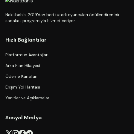
Nakitbahis, 2019'dan beri tutarlı oyuncuları ödüllendiren bir
sadakat programıyla hizmet veriyor.
Hızlı Bağlantılar
Platformun Avantajları
Arka Plan Hikayesi
Ödeme Kanalları
Erişim Yol Haritası
Yanıtlar ve Açıklamalar
Sosyal Medya