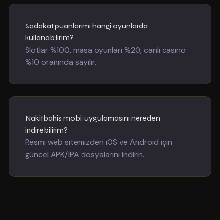
Sadakat puanlarımı hangi oyunlarda
kullanabilirim?
Slotlar %100, masa oyunları %20, canlı casino
%10 oranında sayılır.
Nakitbahis mobil uygulamasını nereden
indirebilirim?
Resmi web sitemizden iOS ve Android için
güncel APK/IPA dosyalarını indirin.