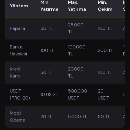
Min.
Max.
Min.
İş
Yöntem
Yatırma
Yatırma
Çekim
Sü
25.000
Papara
50 TL
100 TL
An
TL
Banka
100.000
15
100 TL
200 TL
Havalesi
TL
Dak
Kredi
20.000
50 TL
100 TL
An
Kartı
TL
USDT
500.000
20
10 USDT
5 D
(TRC-20)
USDT
USDT
Mobil
20 TL
5.000 TL
50 TL
An
Ödeme