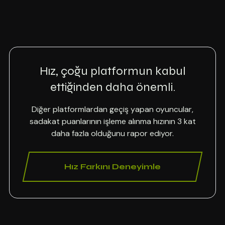
Hız, çoğu platformun kabul
ettiğinden daha önemli.
Diğer platformlardan geçiş yapan oyuncular,
sadakat puanlarının işleme alınma hızının 3 kat
daha fazla olduğunu rapor ediyor.
Hız Farkını Deneyimle