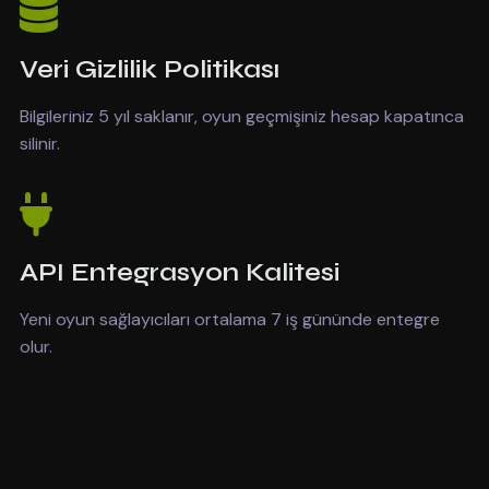
Veri Gizlilik Politikası
Bilgileriniz 5 yıl saklanır, oyun geçmişiniz hesap kapatınca
silinir.
API Entegrasyon Kalitesi
Yeni oyun sağlayıcıları ortalama 7 iş gününde entegre
olur.