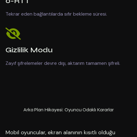
0-RTT
Tekrar eden bağlantılarda sıfır bekleme süresi.
Gizlilik Modu
Zayıf şifrelemeler devre dışı, aktarım tamamen şifreli.
Arka Plan Hikayesi: Oyuncu Odaklı Kararlar
Mobil oyuncular, ekran alanının kısıtlı olduğu