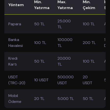
Min.
Max.
Min.
İş
Yöntem
Yatırma
Yatırma
Çekim
Sü
25.000
Papara
50 TL
100 TL
An
TL
Banka
100.000
15
100 TL
200 TL
Havalesi
TL
Dak
Kredi
20.000
50 TL
100 TL
An
Kartı
TL
USDT
500.000
20
10 USDT
5 D
(TRC-20)
USDT
USDT
Mobil
20 TL
5.000 TL
50 TL
An
Ödeme