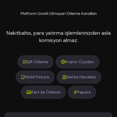
Platform Ücreti Olmayan Ödeme Kanalları
Nakitbahis, para yatırma işlemlerinizden asla
komisyon almaz.
QR Ödeme
Kripto Cüzdan
Mobil Fatura
Banka Havalesi
Kart ile Ödeme
Papara