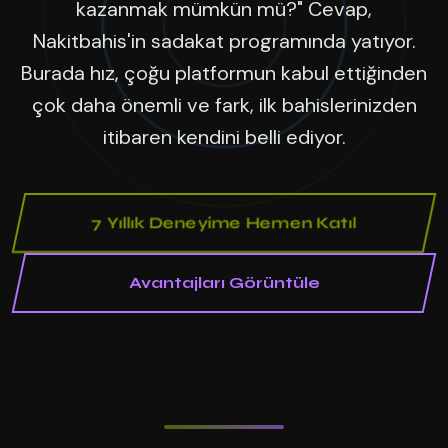
kazanmak mümkün mü?" Cevap,
Nakitbahis'in sadakat programında yatıyor.
Burada hız, çoğu platformun kabul ettiğinden
çok daha önemli ve fark, ilk bahislerinizden
itibaren kendini belli ediyor.
7 Yıllık Deneyime Hemen Katıl
Avantajları Görüntüle