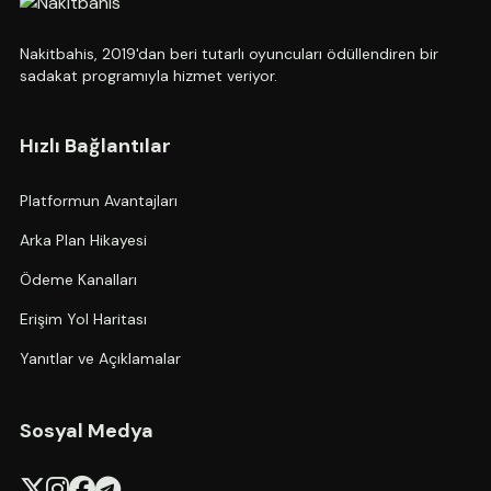
Nakitbahis, 2019'dan beri tutarlı oyuncuları ödüllendiren bir
sadakat programıyla hizmet veriyor.
Hızlı Bağlantılar
Platformun Avantajları
Arka Plan Hikayesi
Ödeme Kanalları
Erişim Yol Haritası
Yanıtlar ve Açıklamalar
Sosyal Medya