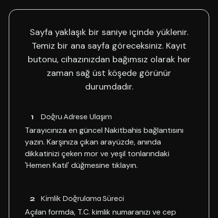
Sayfa yaklaşık bir saniye içinde yüklenir.
Temiz bir ana sayfa göreceksiniz. Kayıt
butonu, cihazınızdan bağımsız olarak her
zaman sağ üst köşede görünür
durumdadır.
1
Doğru Adrese Ulaşım
Tarayıcınıza en güncel Nakitbahis bağlantısını
yazın. Karşınıza çıkan arayüzde, anında
dikkatinizi çeken mor ve yeşil tonlarındaki
'Hemen Katıl' düğmesine tıklayın.
2
Kimlik Doğrulama Süreci
Açılan formda, T.C. kimlik numaranızı ve cep