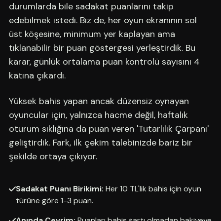
durumlarda bile sadakat puanlarını takip
edebilmek istedi. Biz de, her oyun ekranının sol
üst köşesine, minimum yer kaplayan ama
tıklanabilir bir puan göstergesi yerleştirdik. Bu
karar, günlük ortalama puan kontrolü sayısını 4
katına çıkardı.
Yüksek bahis yapan ancak düzensiz oynayan
oyuncular için, yalnızca hacme değil, haftalık
oturum sıklığına da puan veren 'Tutarlılık Çarpanı'
geliştirdik. Fark, ilk çekim talebinizde bariz bir
şekilde ortaya çıkıyor.
Sadakat Puanı Birikimi:
Her 10 TL'lik bahis için oyun
türüne göre 1-3 puan.
Anında Çevrim:
Puanları bahis şartı olmadan bakiyeye