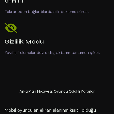
0-RTT
Tekrar eden bağlantılarda sıfır bekleme süresi.
Gizlilik Modu
Zayıf şifrelemeler devre dışı, aktarım tamamen şifreli.
Arka Plan Hikayesi: Oyuncu Odaklı Kararlar
Mobil oyuncular, ekran alanının kısıtlı olduğu