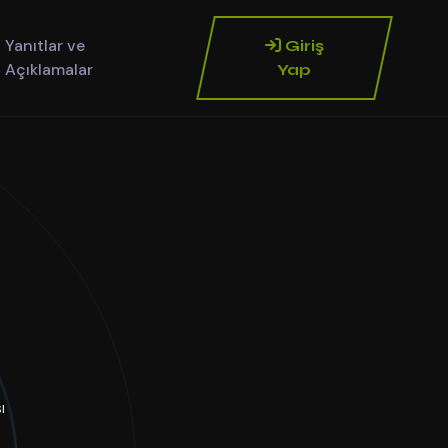
Yanıtlar ve
Giriş
Açıklamalar
Yap
ı