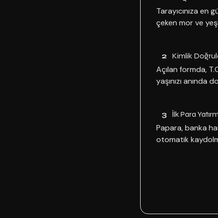
Tarayıcınıza en gü
çeken mor ve yeşil
2
Kimlik Doğru
Açılan formda, T.
yaşınızı anında do
3
İlk Para Yatı
Papara, banka hava
otomatik kaydolma