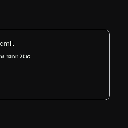
emli.
a hızının 3 kat