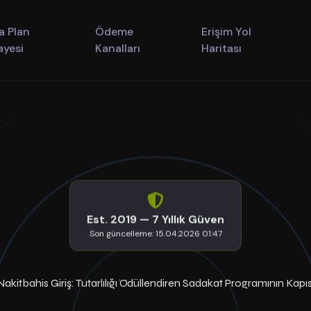
a Plan
Ödeme
Erişim Yol
ayesi
Kanalları
Haritası
Est. 2019 — 7 Yıllık Güven
Son güncelleme:
15.04.2026 01:47
Nakitbahis Giriş: Tutarlılığı Ödüllendiren Sadakat Programının Kapıs