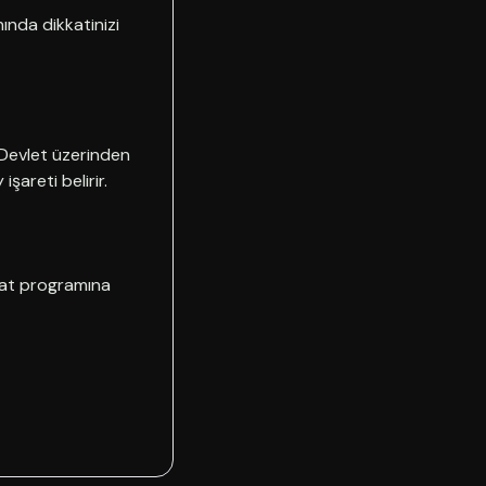
ında dikkatinizi
-Devlet üzerinden
şareti belirir.
akat programına