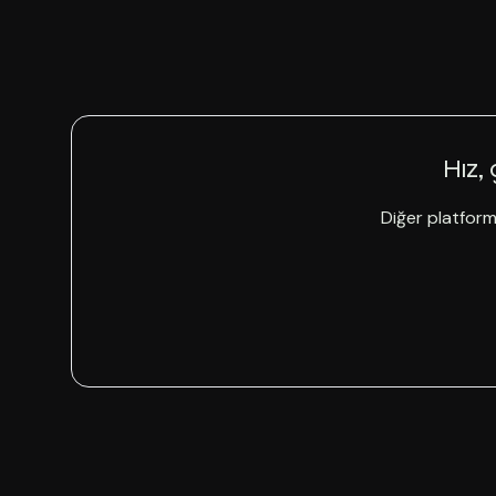
Hız,
Diğer platform