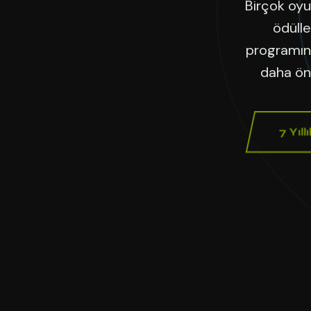
Birçok oy
ödüll
programınd
daha öne
7 Yıl