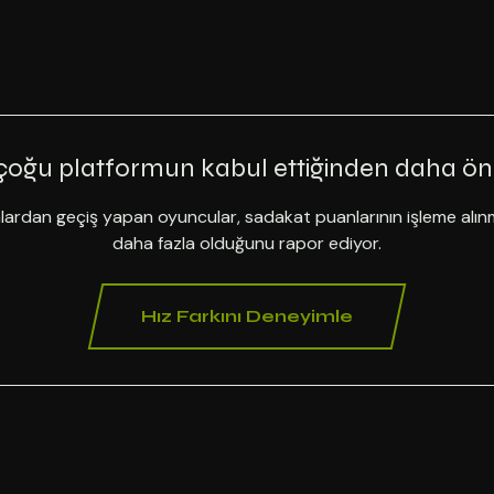
 çoğu platformun kabul ettiğinden daha ön
lardan geçiş yapan oyuncular, sadakat puanlarının işleme alınm
daha fazla olduğunu rapor ediyor.
Hız Farkını Deneyimle