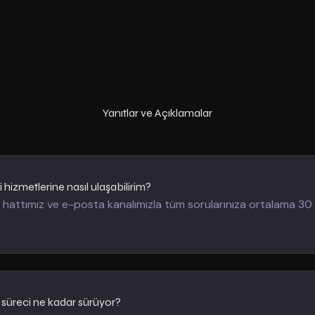
Yanıtlar ve Açıklamalar
 hizmetlerine nasıl ulaşabilirim?
 hattımız ve e-posta kanalımızla tüm sorularınıza ortalama 30 
süreci ne kadar sürüyor?