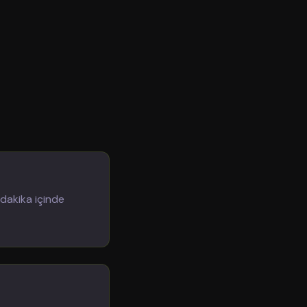
dakika içinde