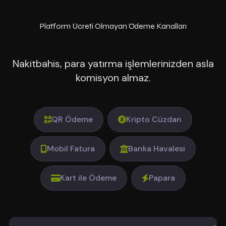
Platform Ücreti Olmayan Ödeme Kanalları
Nakitbahis, para yatırma işlemlerinizden asla
komisyon almaz.
QR Ödeme
Kripto Cüzdan
Mobil Fatura
Banka Havalesi
Kart ile Ödeme
Papara