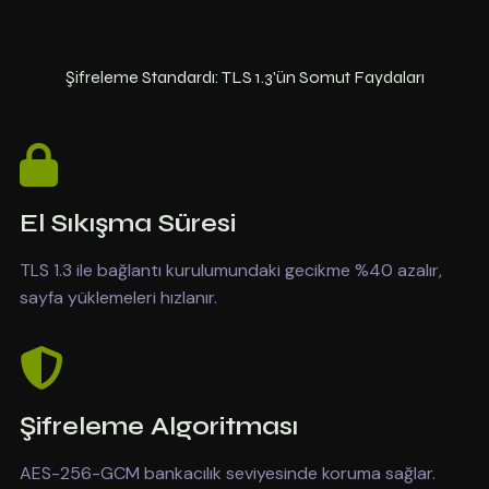
Şifreleme Standardı: TLS 1.3'ün Somut Faydaları
El Sıkışma Süresi
TLS 1.3 ile bağlantı kurulumundaki gecikme %40 azalır,
sayfa yüklemeleri hızlanır.
Şifreleme Algoritması
AES-256-GCM bankacılık seviyesinde koruma sağlar.