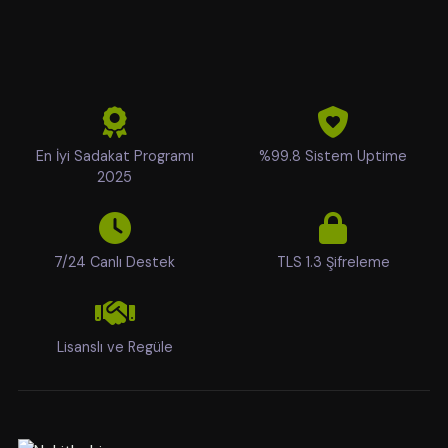
En İyi Sadakat Programı
%99.8 Sistem Uptime
2025
7/24 Canlı Destek
TLS 1.3 Şifreleme
Lisanslı ve Regüle