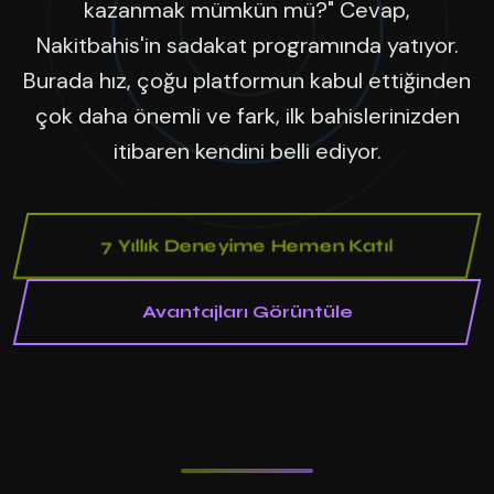
kazanmak mümkün mü?" Cevap,
Nakitbahis'in sadakat programında yatıyor.
Burada hız, çoğu platformun kabul ettiğinden
çok daha önemli ve fark, ilk bahislerinizden
itibaren kendini belli ediyor.
7 Yıllık Deneyime Hemen Katıl
Avantajları Görüntüle