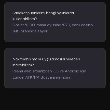
Sadakat puanlarımı hangi oyunlarda
kullanabilirim?
Slotlar %100, masa oyunları %20, canlı casino
%10 oranında sayılır.
Nakitbahis mobil uygulamasını nereden
indirebilirim?
Resmi web sitemizden iOS ve Android için
güncel APK/IPA dosyalarını indirin.