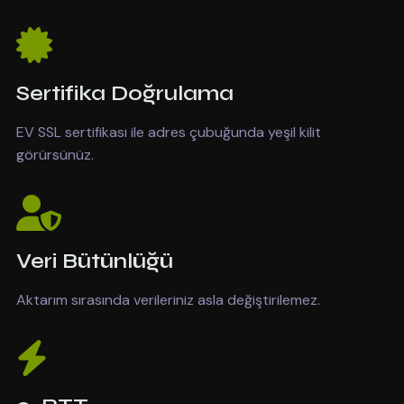
Sertifika Doğrulama
EV SSL sertifikası ile adres çubuğunda yeşil kilit
görürsünüz.
Veri Bütünlüğü
Aktarım sırasında verileriniz asla değiştirilemez.