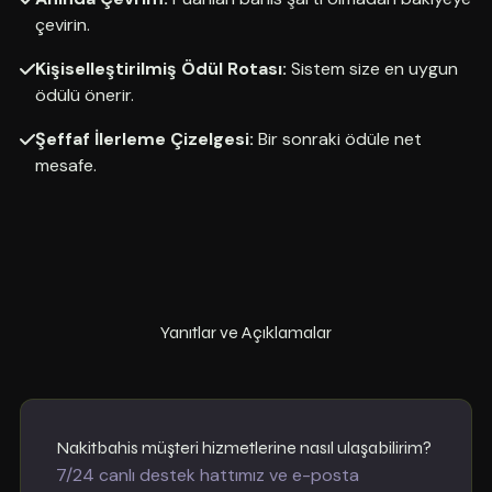
çevirin.
Kişiselleştirilmiş Ödül Rotası:
Sistem size en uygun
ödülü önerir.
Şeffaf İlerleme Çizelgesi:
Bir sonraki ödüle net
mesafe.
Yanıtlar ve Açıklamalar
Nakitbahis müşteri hizmetlerine nasıl ulaşabilirim?
7/24 canlı destek hattımız ve e-posta