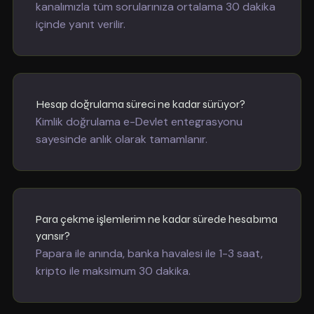
kanalımızla tüm sorularınıza ortalama 30 dakika
içinde yanıt verilir.
Hesap doğrulama süreci ne kadar sürüyor?
Kimlik doğrulama e-Devlet entegrasyonu
sayesinde anlık olarak tamamlanır.
Para çekme işlemlerim ne kadar sürede hesabıma
yansır?
Papara ile anında, banka havalesi ile 1-3 saat,
kripto ile maksimum 30 dakika.