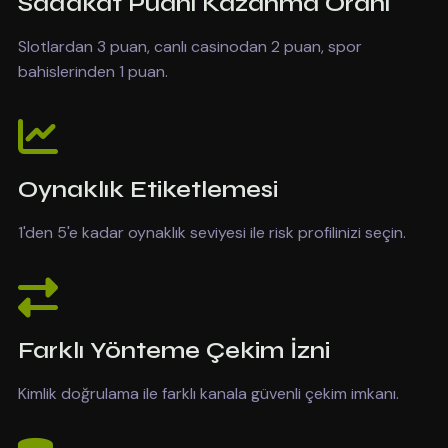
Sadakat Puanı Kazanma Oranı
Slotlardan 3 puan, canlı casinodan 2 puan, spor
bahislerinden 1 puan.
Oynaklık Etiketlemesi
1'den 5'e kadar oynaklık seviyesi ile risk profilinizi seçin.
Farklı Yönteme Çekim İzni
Kimlik doğrulama ile farklı kanala güvenli çekim imkanı.