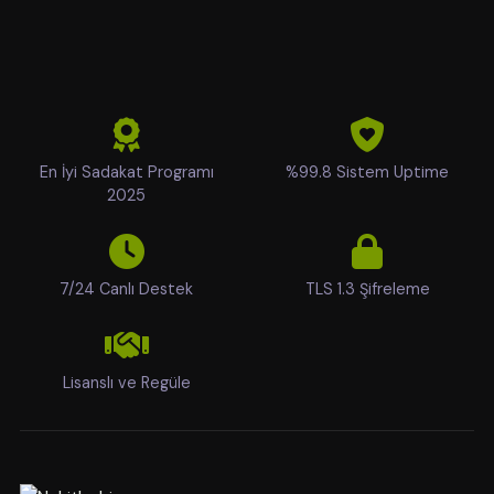
En İyi Sadakat Programı
%99.8 Sistem Uptime
2025
7/24 Canlı Destek
TLS 1.3 Şifreleme
Lisanslı ve Regüle