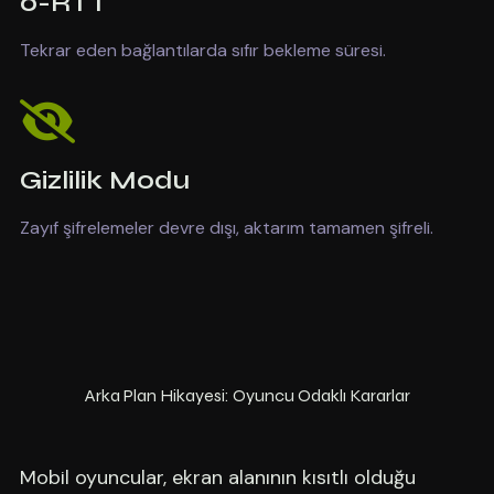
0-RTT
Tekrar eden bağlantılarda sıfır bekleme süresi.
Gizlilik Modu
Zayıf şifrelemeler devre dışı, aktarım tamamen şifreli.
Arka Plan Hikayesi: Oyuncu Odaklı Kararlar
Mobil oyuncular, ekran alanının kısıtlı olduğu