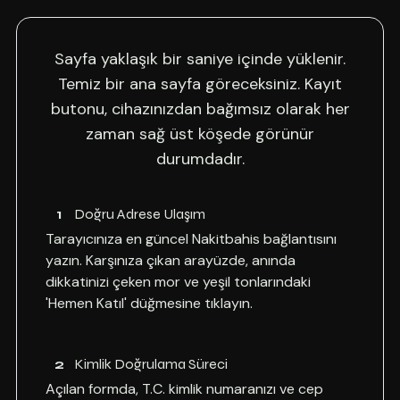
Sayfa yaklaşık bir saniye içinde yüklenir.
Temiz bir ana sayfa göreceksiniz. Kayıt
butonu, cihazınızdan bağımsız olarak her
zaman sağ üst köşede görünür
durumdadır.
1
Doğru Adrese Ulaşım
Tarayıcınıza en güncel Nakitbahis bağlantısını
yazın. Karşınıza çıkan arayüzde, anında
dikkatinizi çeken mor ve yeşil tonlarındaki
'Hemen Katıl' düğmesine tıklayın.
2
Kimlik Doğrulama Süreci
Açılan formda, T.C. kimlik numaranızı ve cep