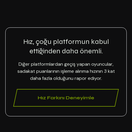
Hız, çoğu platformun kabul
ettiğinden daha önemli.
Diğer platformlardan geçiş yapan oyuncular,
sadakat puanlarının işleme alınma hızının 3 kat
daha fazla olduğunu rapor ediyor.
Hız Farkını Deneyimle