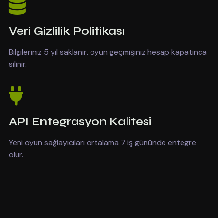
Veri Gizlilik Politikası
Bilgileriniz 5 yıl saklanır, oyun geçmişiniz hesap kapatınca
silinir.
API Entegrasyon Kalitesi
Yeni oyun sağlayıcıları ortalama 7 iş gününde entegre
olur.