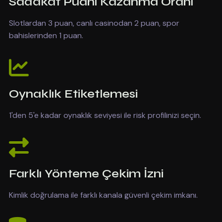
Sadakat Puanı Kazanma Oranı
Slotlardan 3 puan, canlı casinodan 2 puan, spor
bahislerinden 1 puan.
Oynaklık Etiketlemesi
1'den 5'e kadar oynaklık seviyesi ile risk profilinizi seçin.
Farklı Yönteme Çekim İzni
Kimlik doğrulama ile farklı kanala güvenli çekim imkanı.