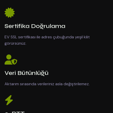
Sertifika Doğrulama
EV SSL sertifikası ile adres çubuğunda yeşil kilit
görürsünüz.
Veri Bütünlüğü
Aktarım sırasında verileriniz asla değiştirilemez.