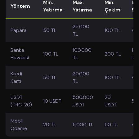
Min.
Max.
Min.
İş
Yöntem
Yatırma
Yatırma
Çekim
Sü
25.000
Papara
50 TL
100 TL
An
TL
Banka
100.000
15
100 TL
200 TL
Havalesi
TL
Dak
Kredi
20.000
50 TL
100 TL
An
Kartı
TL
USDT
500.000
20
10 USDT
5 D
(TRC-20)
USDT
USDT
Mobil
20 TL
5.000 TL
50 TL
An
Ödeme