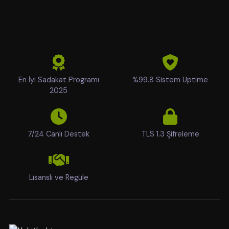
En İyi Sadakat Programı
%99.8 Sistem Uptime
2025
7/24 Canlı Destek
TLS 1.3 Şifreleme
Lisanslı ve Regüle