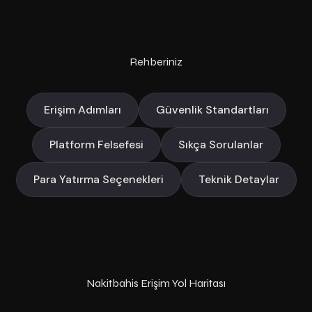
Rehberiniz
Erişim Adımları
Güvenlik Standartları
Platform Felsefesi
Sıkça Sorulanlar
Para Yatırma Seçenekleri
Teknik Detaylar
Nakitbahis Erişim Yol Haritası