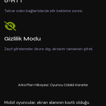
0-RTT
Tekrar eden bağlantılarda sıfır bekleme süresi.
Gizlilik Modu
Zayıf şifrelemeler devre dışı, aktarım tamamen şifreli.
Arka Plan Hikayesi: Oyuncu Odaklı Kararlar
Mobil oyuncular, ekran alanının kısıtlı olduğu