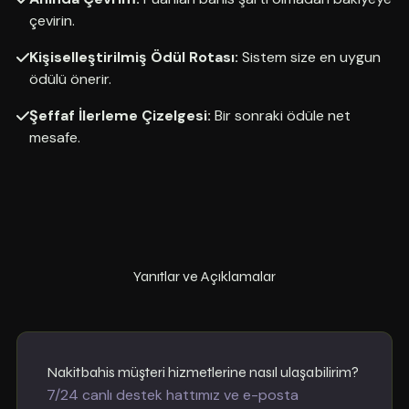
çevirin.
Kişiselleştirilmiş Ödül Rotası:
Sistem size en uygun
ödülü önerir.
Şeffaf İlerleme Çizelgesi:
Bir sonraki ödüle net
mesafe.
Yanıtlar ve Açıklamalar
Nakitbahis müşteri hizmetlerine nasıl ulaşabilirim?
7/24 canlı destek hattımız ve e-posta