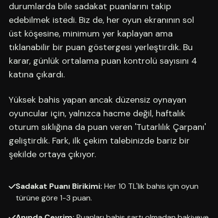
durumlarda bile sadakat puanlarını takip
edebilmek istedi. Biz de, her oyun ekranının sol
üst köşesine, minimum yer kaplayan ama
tıklanabilir bir puan göstergesi yerleştirdik. Bu
karar, günlük ortalama puan kontrolü sayısını 4
katına çıkardı.
Yüksek bahis yapan ancak düzensiz oynayan
oyuncular için, yalnızca hacme değil, haftalık
oturum sıklığına da puan veren 'Tutarlılık Çarpanı'
geliştirdik. Fark, ilk çekim talebinizde bariz bir
şekilde ortaya çıkıyor.
Sadakat Puanı Birikimi:
Her 10 TL'lik bahis için oyun
türüne göre 1-3 puan.
Anında Çevrim:
Puanları bahis şartı olmadan bakiyeye