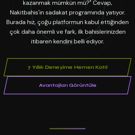
kazanmak mümkün mü?" Cevap,
Nakitbahis'in sadakat programında yatıyor.
Burada hız, çoğu platformun kabul ettiğinden
çok daha önemli ve fark, ilk bahislerinizden
itibaren kendini belli ediyor.
7 Yıllık Deneyime Hemen Katıl
Avantajları Görüntüle