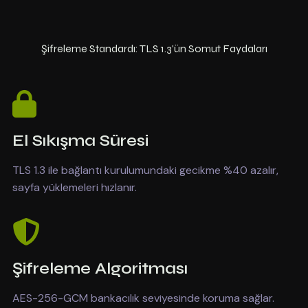
Şifreleme Standardı: TLS 1.3'ün Somut Faydaları
El Sıkışma Süresi
TLS 1.3 ile bağlantı kurulumundaki gecikme %40 azalır,
sayfa yüklemeleri hızlanır.
Şifreleme Algoritması
AES-256-GCM bankacılık seviyesinde koruma sağlar.