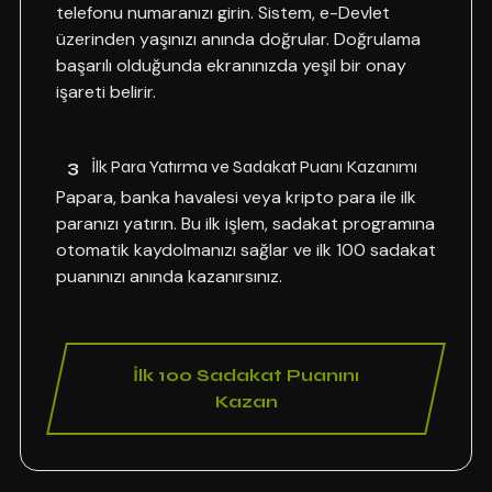
telefonu numaranızı girin. Sistem, e-Devlet
üzerinden yaşınızı anında doğrular. Doğrulama
başarılı olduğunda ekranınızda yeşil bir onay
işareti belirir.
3
İlk Para Yatırma ve Sadakat Puanı Kazanımı
Papara, banka havalesi veya kripto para ile ilk
paranızı yatırın. Bu ilk işlem, sadakat programına
otomatik kaydolmanızı sağlar ve ilk 100 sadakat
puanınızı anında kazanırsınız.
İlk 100 Sadakat Puanını
Kazan