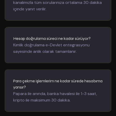
kanalımızla tüm sorularınıza ortalama 30 dakika
içinde yanıt verilir.
Hesap doğrulama süreci ne kadar sürüyor?
Kimlik doğrulama e-Devlet entegrasyonu
sayesinde anlık olarak tamamlanır.
Para çekme işlemlerim ne kadar sürede hesabıma
yansır?
Papara ile anında, banka havalesi ile 1-3 saat,
kripto ile maksimum 30 dakika.