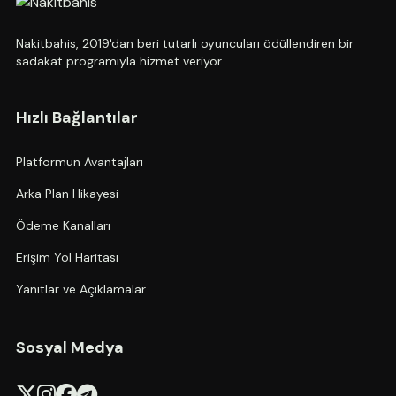
Nakitbahis, 2019'dan beri tutarlı oyuncuları ödüllendiren bir
sadakat programıyla hizmet veriyor.
Hızlı Bağlantılar
Platformun Avantajları
Arka Plan Hikayesi
Ödeme Kanalları
Erişim Yol Haritası
Yanıtlar ve Açıklamalar
Sosyal Medya