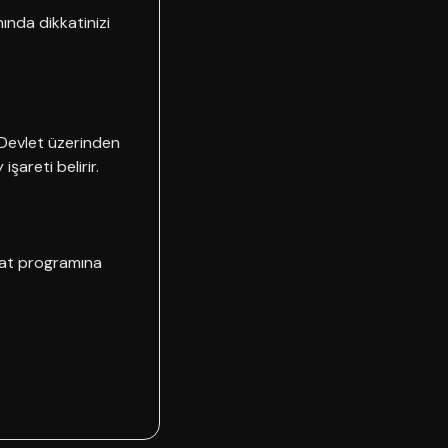
ında dikkatinizi
-Devlet üzerinden
şareti belirir.
akat programına