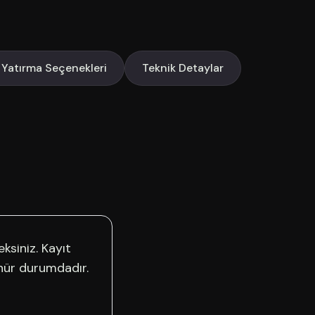
 Yatırma Seçenekleri
Teknik Detaylar
ksiniz. Kayıt
nür durumdadır.