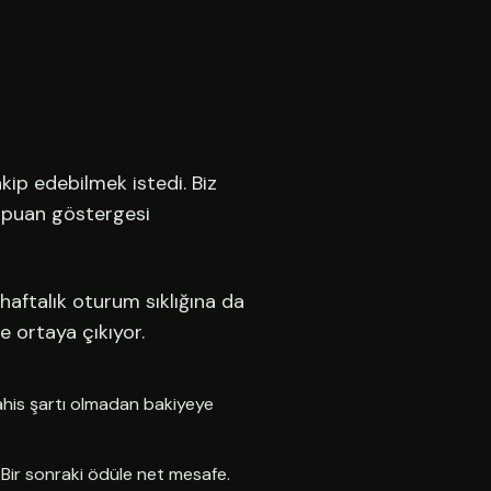
kip edebilmek istedi. Biz
r puan göstergesi
aftalık oturum sıklığına da
de ortaya çıkıyor.
ahis şartı olmadan bakiyeye
Bir sonraki ödüle net mesafe.