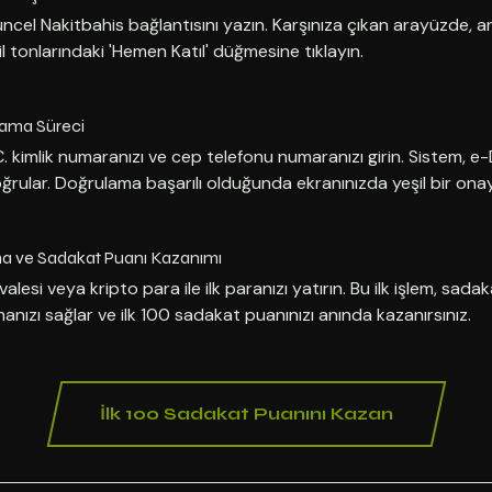
ncel Nakitbahis bağlantısını yazın. Karşınıza çıkan arayüzde, an
 tonlarındaki 'Hemen Katıl' düğmesine tıklayın.
lama Süreci
C. kimlik numaranızı ve cep telefonu numaranızı girin. Sistem, e
ğrular. Doğrulama başarılı olduğunda ekranınızda yeşil bir onay i
rma ve Sadakat Puanı Kazanımı
lesi veya kripto para ile ilk paranızı yatırın. Bu ilk işlem, sad
nızı sağlar ve ilk 100 sadakat puanınızı anında kazanırsınız.
İlk 100 Sadakat Puanını Kazan