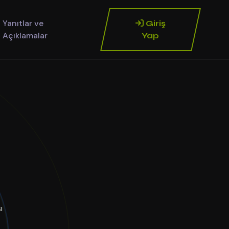
Yanıtlar ve
Giriş
Açıklamalar
Yap
ı