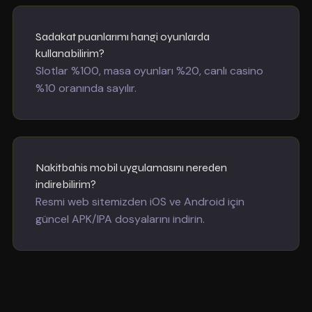
Sadakat puanlarımı hangi oyunlarda
kullanabilirim?
Slotlar %100, masa oyunları %20, canlı casino
%10 oranında sayılır.
Nakitbahis mobil uygulamasını nereden
indirebilirim?
Resmi web sitemizden iOS ve Android için
güncel APK/IPA dosyalarını indirin.