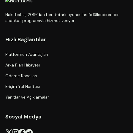
Nakitbahis, 2019'dan beri tutarlı oyuncuları ödüllendiren bir
sadakat programıyla hizmet veriyor.
Hızlı Bağlantılar
Platformun Avantajları
Arka Plan Hikayesi
Ödeme Kanalları
Erişim Yol Haritası
Yanıtlar ve Açıklamalar
Sosyal Medya