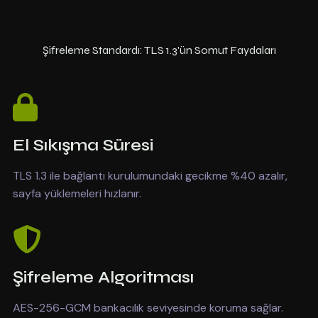
Şifreleme Standardı: TLS 1.3'ün Somut Faydaları
El Sıkışma Süresi
TLS 1.3 ile bağlantı kurulumundaki gecikme %40 azalır,
sayfa yüklemeleri hızlanır.
Şifreleme Algoritması
AES-256-GCM bankacılık seviyesinde koruma sağlar.