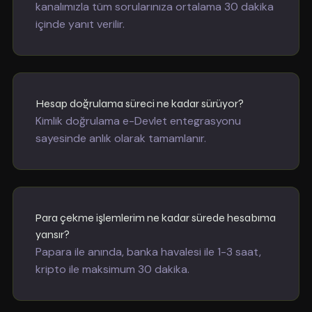
kanalımızla tüm sorularınıza ortalama 30 dakika
içinde yanıt verilir.
Hesap doğrulama süreci ne kadar sürüyor?
Kimlik doğrulama e-Devlet entegrasyonu
sayesinde anlık olarak tamamlanır.
Para çekme işlemlerim ne kadar sürede hesabıma
yansır?
Papara ile anında, banka havalesi ile 1-3 saat,
kripto ile maksimum 30 dakika.