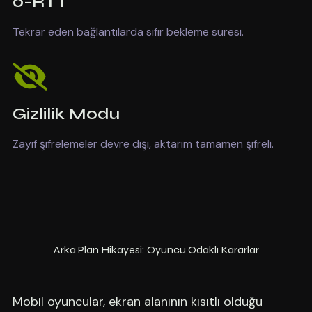
0-RTT
Tekrar eden bağlantılarda sıfır bekleme süresi.
Gizlilik Modu
Zayıf şifrelemeler devre dışı, aktarım tamamen şifreli.
Arka Plan Hikayesi: Oyuncu Odaklı Kararlar
Mobil oyuncular, ekran alanının kısıtlı olduğu