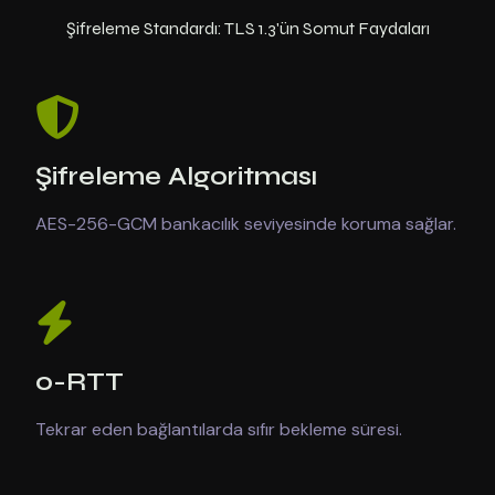
Şifreleme Standardı: TLS 1.3'ün Somut Faydaları
Şifreleme Algoritması
AES-256-GCM bankacılık seviyesinde koruma sağlar.
0-RTT
Tekrar eden bağlantılarda sıfır bekleme süresi.