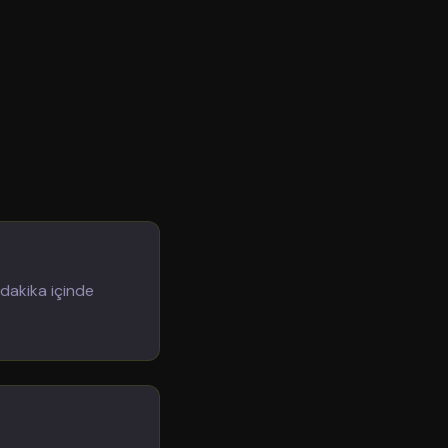
dakika içinde