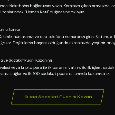
ncel Nakitbahis bağlantısını yazın. Karşınıza çıkan arayüzde, an
 tonlarındaki 'Hemen Katıl' düğmesine tıklayın.
lama Süreci
C. kimlik numaranızı ve cep telefonu numaranızı girin. Sistem, e
ğrular. Doğrulama başarılı olduğunda ekranınızda yeşil bir onay i
rma ve Sadakat Puanı Kazanımı
lesi veya kripto para ile ilk paranızı yatırın. Bu ilk işlem, sad
nızı sağlar ve ilk 100 sadakat puanınızı anında kazanırsınız.
İlk 100 Sadakat Puanını Kazan