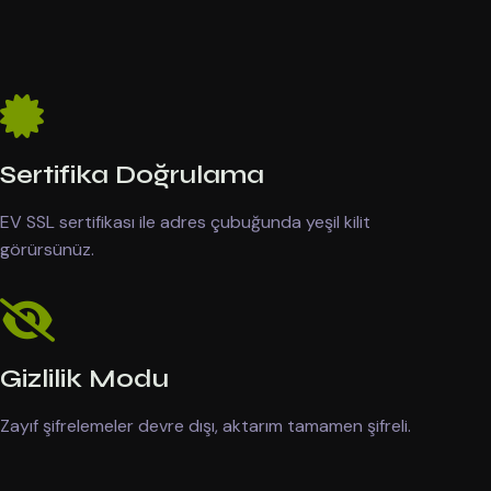
Sertifika Doğrulama
EV SSL sertifikası ile adres çubuğunda yeşil kilit
görürsünüz.
Gizlilik Modu
Zayıf şifrelemeler devre dışı, aktarım tamamen şifreli.