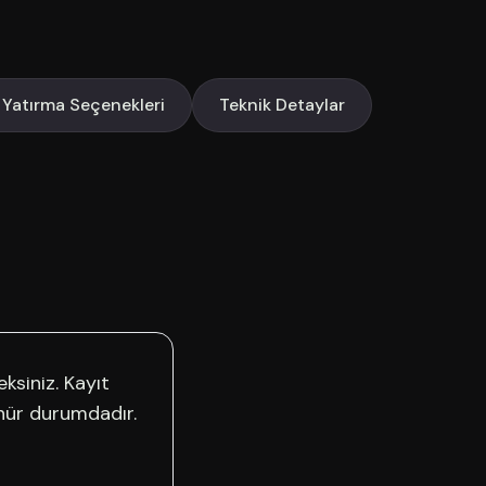
 Yatırma Seçenekleri
Teknik Detaylar
ksiniz. Kayıt
nür durumdadır.