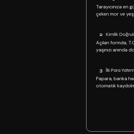
Tarayıcınıza en gü
çeken mor ve yeşil
2
Kimlik Doğru
Açılan formda, T.
yaşınızı anında do
3
İlk Para Yatı
Papara, banka hava
otomatik kaydolma