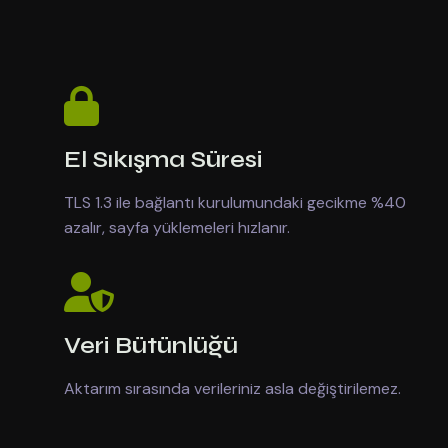
El Sıkışma Süresi
TLS 1.3 ile bağlantı kurulumundaki gecikme %40
azalır, sayfa yüklemeleri hızlanır.
Veri Bütünlüğü
Aktarım sırasında verileriniz asla değiştirilemez.