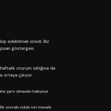
kip edebilmek istedi. Biz
r puan göstergesi
aftalık oturum sıklığına da
de ortaya çıkıyor.
ahis şartı olmadan bakiyeye
Bir sonraki ödüle net mesafe.