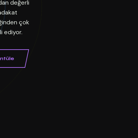
an değerli
adakat
iğinden çok
i ediyor.
üntüle