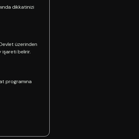
ında dikkatinizi
-Devlet üzerinden
şareti belirir.
akat programına