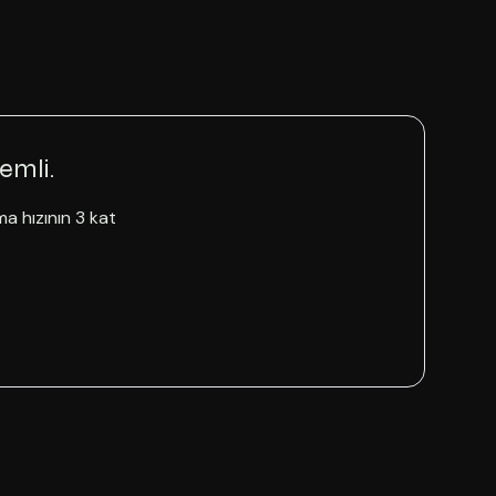
emli.
a hızının 3 kat