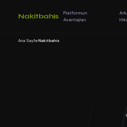
Platformun
Ark
Nakitbahis
Avantajları
Hik
Ana Sayfa
›
Nakitbahis