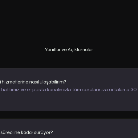
Yanıtlar ve Açıklamalar
 hizmetlerine nasıl ulaşabilirim?
 hattımız ve e-posta kanalımızla tüm sorularınıza ortalama 30 
süreci ne kadar sürüyor?