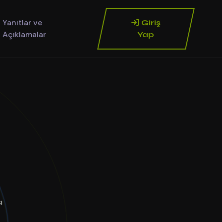
Yanıtlar ve
Giriş
Açıklamalar
Yap
ı