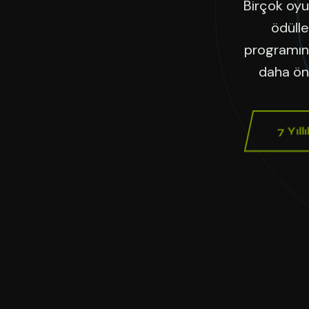
Birçok oy
ödüll
programınd
daha öne
7 Yıl