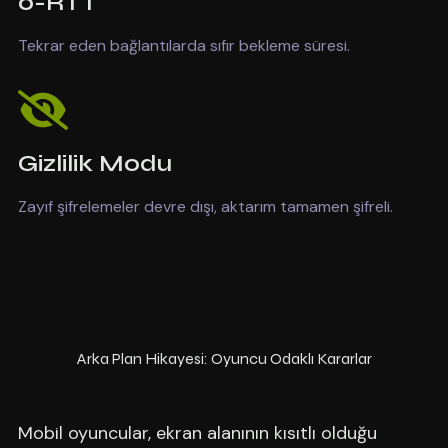
0-RTT
Tekrar eden bağlantılarda sıfır bekleme süresi.
Gizlilik Modu
Zayıf şifrelemeler devre dışı, aktarım tamamen şifreli.
Arka Plan Hikayesi: Oyuncu Odaklı Kararlar
Mobil oyuncular, ekran alanının kısıtlı olduğu