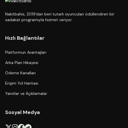
Nakitbahis, 2019'dan beri tutarlı oyuncuları ödüllendiren bir
sadakat programıyla hizmet veriyor.
Hızlı Bağlantılar
Platformun Avantajları
Arka Plan Hikayesi
Ödeme Kanalları
Erişim Yol Haritası
Yanıtlar ve Açıklamalar
Sosyal Medya