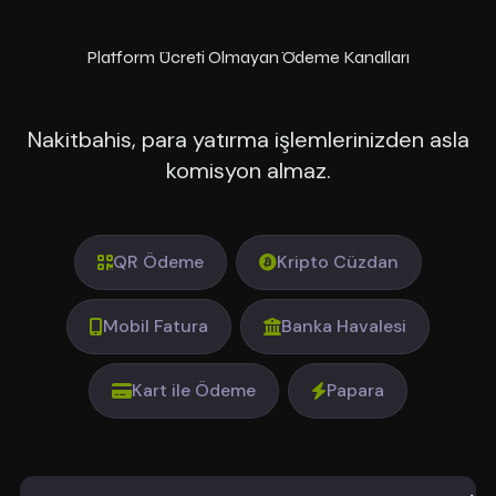
Platform Ücreti Olmayan Ödeme Kanalları
Nakitbahis, para yatırma işlemlerinizden asla
komisyon almaz.
QR Ödeme
Kripto Cüzdan
Mobil Fatura
Banka Havalesi
Kart ile Ödeme
Papara