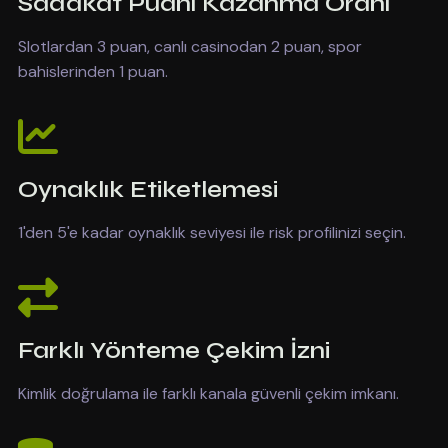
Sadakat Puanı Kazanma Oranı
Slotlardan 3 puan, canlı casinodan 2 puan, spor
bahislerinden 1 puan.
Oynaklık Etiketlemesi
1'den 5'e kadar oynaklık seviyesi ile risk profilinizi seçin.
Farklı Yönteme Çekim İzni
Kimlik doğrulama ile farklı kanala güvenli çekim imkanı.