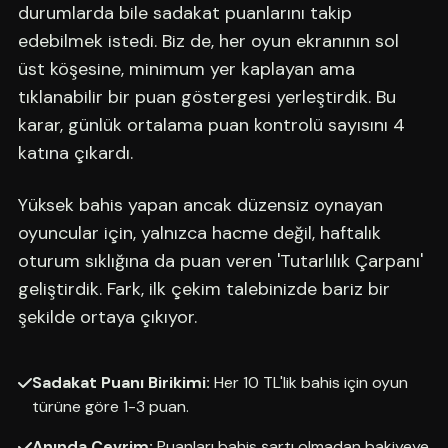
durumlarda bile sadakat puanlarını takip
edebilmek istedi. Biz de, her oyun ekranının sol
üst köşesine, minimum yer kaplayan ama
tıklanabilir bir puan göstergesi yerleştirdik. Bu
karar, günlük ortalama puan kontrolü sayısını 4
katına çıkardı.
Yüksek bahis yapan ancak düzensiz oynayan
oyuncular için, yalnızca hacme değil, haftalık
oturum sıklığına da puan veren 'Tutarlılık Çarpanı'
geliştirdik. Fark, ilk çekim talebinizde bariz bir
şekilde ortaya çıkıyor.
Sadakat Puanı Birikimi:
Her 10 TL'lik bahis için oyun
türüne göre 1-3 puan.
Anında Çevrim:
Puanları bahis şartı olmadan bakiyeye